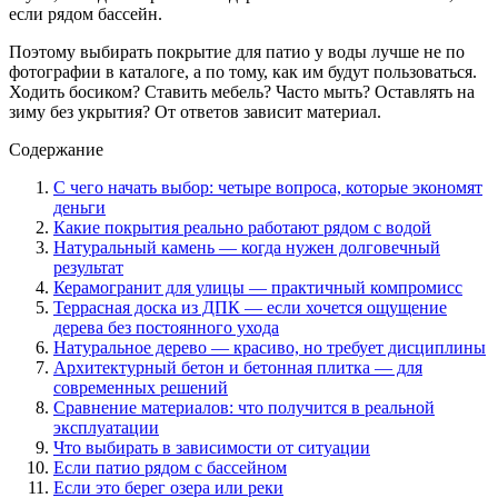
если рядом бассейн.
Поэтому выбирать покрытие для патио у воды лучше не по
фотографии в каталоге, а по тому, как им будут пользоваться.
Ходить босиком? Ставить мебель? Часто мыть? Оставлять на
зиму без укрытия? От ответов зависит материал.
Содержание
С чего начать выбор: четыре вопроса, которые экономят
деньги
Какие покрытия реально работают рядом с водой
Натуральный камень — когда нужен долговечный
результат
Керамогранит для улицы — практичный компромисс
Террасная доска из ДПК — если хочется ощущение
дерева без постоянного ухода
Натуральное дерево — красиво, но требует дисциплины
Архитектурный бетон и бетонная плитка — для
современных решений
Сравнение материалов: что получится в реальной
эксплуатации
Что выбирать в зависимости от ситуации
Если патио рядом с бассейном
Если это берег озера или реки