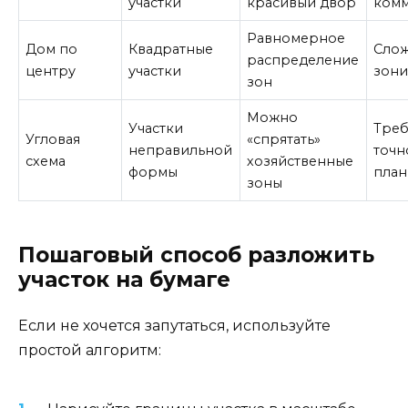
участки
красивый двор
ком
Равномерное
Дом по
Квадратные
Сло
распределение
центру
участки
зони
зон
Можно
Участки
Треб
Угловая
«спрятать»
неправильной
точн
схема
хозяйственные
формы
план
зоны
Пошаговый способ разложить
участок на бумаге
Если не хочется запутаться, используйте
простой алгоритм: