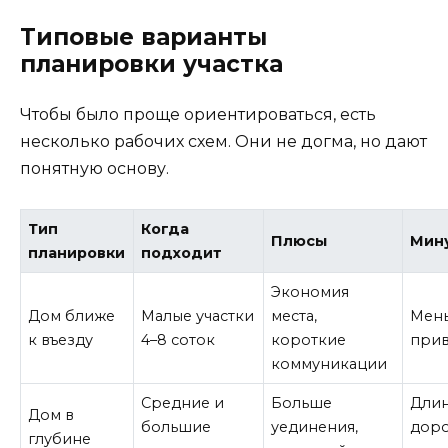
Типовые варианты
планировки участка
Чтобы было проще ориентироваться, есть
несколько рабочих схем. Они не догма, но дают
понятную основу.
Тип
Когда
Плюсы
Мин
планировки
подходит
Экономия
Дом ближе
Малые участки
места,
Мен
к въезду
4–8 соток
короткие
прив
коммуникации
Средние и
Больше
Дли
Дом в
большие
уединения,
дор
глубине