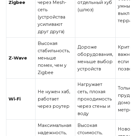
Zigbee
через Mesh-
отдельный хуб
умные
сеть
(шлюз)
выключ
(устройства
террас
усиливают
друг друга)
Высокая
Дороже
Критич
стабильность,
оборудования,
важные 
Z-Wave
меньше
меньше выбор
если б
помех, чем у
устройств
позвол
Zigbee
Нагружает
Только
Не нужен хаб,
сеть, плохая
пруд р
Wi-Fi
работает
проходимость
домом (
через роутер
через стены и
метров
воду
Максимальная
Высокая
Новое
надежность,
стоимость,