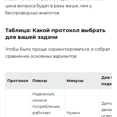
цена вопроса будет в разы выше, чем у
беспроводных аналогов.
Таблица: Какой протокол выбрать
для вашей задачи
Чтобы было проще сориентироваться, я собрал
сравнение основных вариантов:
Для че
Протокол
Плюсы
Минусы
подхо
Надежный,
низкое
Датчик
потребление,
движен
работает
Нужен
освеще