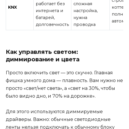
строите
работает без
сложная
KNX
коттед
интернета и
настройка,
полной
батарей,
нужна
автома
долговечность
проводка
Как управлять светом:
диммирование и цвета
Просто включить свет — это скучно. Главная
фишка умного дома — плавность. Вам нужно не
просто «свет/нет света», а «свет на 30%, чтобы
было видно дно, и 70% на дорожке».
Для этого используются диммируемые
драйверы. Важно: обычные светодиодные
ленты нельзя подключать к обычному блоку