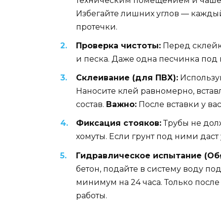
техническим помещением и чашей 
Избегайте лишних углов — каждый
протечки.
Проверка чистоты:
Перед склейк
и песка. Даже одна песчинка под
Склеивание (для ПВХ):
Используй
Наносите клей равномерно, встав
состав.
Важно:
После вставки у вас
Фиксация стояков:
Трубы не долж
хомуты. Если грунт под ними даст
Гидравлическое испытание (Обя
бетон, подайте в систему воду по
минимум на 24 часа. Только посл
работы.