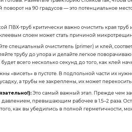
готовы. Разметьте траекторию стояков так, чтобы 
 поворот на 90 градусов — это потенциальное мест
ой ПВХ-труб критически важно очистить края труб 
 клеевым слоем может стать причиной микротрещин
те специальный очиститель (primer) и клей, соотве
ляйте трубу до упора и делайте легкое поворачив
 будет всего несколько секунд до того, как клей нач
ны «висеть» в пустоте. В подпольной части их нуж
 усадку, а трубы не закреплены, их может перекосит
зательно!):
Это самый важный этап. Прежде чем за
д давлением, превышающим рабочее в 1.5–2 раза. Ос
е того, как вы убедились в полной герметичности, 