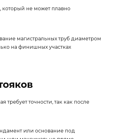
 который не может плавно
зование магистральных труб диаметром
лько на финишных участках
тояков
 требует точности, так как после
ундамент или основание под