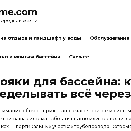
me.com
агородной жизни
на отдыха и ландшафт у воды
Обслуживание 
тво и монтаж бассейна
Свежее
ояки для бассейна: 
еделывать всё через
внимание обычно приковано к чаше, плитке и систе
удет ли ваша система работать штатно или превратитс
яках — вертикальных участках трубопровода, котор