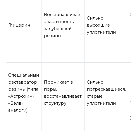
Восстанавливает
Сильно
эластичность
Глицерин
высохшие
задубевшей
уплотнители
резины
Специальный
реставратор
Проникает в
Сильно
резины (типа
поры,
потрескавшиеся,
«Астрохим»,
восстанавливает
старые
«Вэлв»,
структуру
уплотнители
аналоги)