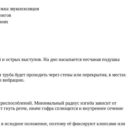
ужна звукоизоляция
ингов
виях
й и острых выступов. На дно насыпается песчаная подушка
 труба будет проходить через стены или перекрытия, в местах
и вибрацию.
 приспособлений. Минимальный радиус изгиба зависит от
ит гнуть резче, иначе гофра сплющится и внутреннее сечение
я в исходное положение, поэтому её фиксируют клипсами или