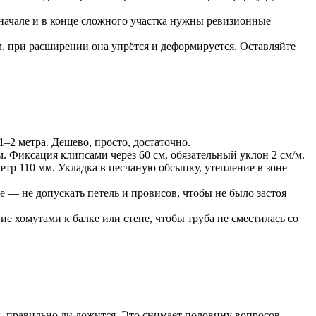
 начале и в конце сложного участка нужны ревизионные
, при расширении она упрётся и деформируется. Оставляйте
–2 метра. Дешево, просто, достаточно.
 Фиксация клипсами через 60 см, обязательный уклон 2 см/м.
тр 110 мм. Укладка в песчаную обсыпку, утепление в зоне
е — не допускать петель и провисов, чтобы не было застоя
е хомутами к балке или стене, чтобы труба не сместилась со
, правильно ли ложится. Это снимает половину вопросов.