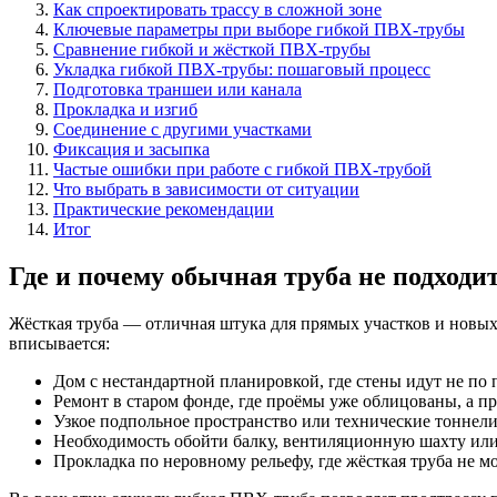
Как спроектировать трассу в сложной зоне
Ключевые параметры при выборе гибкой ПВХ-трубы
Сравнение гибкой и жёсткой ПВХ-трубы
Укладка гибкой ПВХ-трубы: пошаговый процесс
Подготовка траншеи или канала
Прокладка и изгиб
Соединение с другими участками
Фиксация и засыпка
Частые ошибки при работе с гибкой ПВХ-трубой
Что выбрать в зависимости от ситуации
Практические рекомендации
Итог
Где и почему обычная труба не подходи
Жёсткая труба — отличная штука для прямых участков и новых с
вписывается:
Дом с нестандартной планировкой, где стены идут не по 
Ремонт в старом фонде, где проёмы уже облицованы, а пр
Узкое подпольное пространство или технические тоннели,
Необходимость обойти балку, вентиляционную шахту ил
Прокладка по неровному рельефу, где жёсткая труба не м