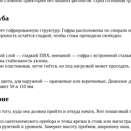
 по сложной траектории без лишних фитингов. Одна сплошная тр
уба
меет гофрированную структуру. Гофры расположены по спирали ил
рхность остаётся гладкой, чтобы стоки проходили свободно.
й слой — гладкий ПВХ, внешний — гофра с встроенной стальной
на стабильность уклона.
 пластиковая, легче гнётся, но под нагрузкой может проседать. 
цвета, для наружной — оранжевые или коричневые. Диапазон ди
яют 50 и 110 мм.
оне
того, куда она должна прийти и откуда начать. Вот пошаговый п
из сантехнического прибора и точка врезки в стояк или магистр
 а рулеткой и уровнем. Замерьте высоту проёмов, ширинину ниш,