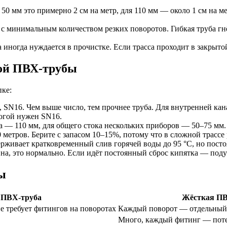
50 мм это примерно 2 см на метр, для 110 мм — около 1 см на м
с минимальным количеством резких поворотов. Гибкая труба гн
 иногда нуждается в прочистке. Если трасса проходит в закрыт
ой ПВХ-трубы
пке:
 SN16. Чем выше число, тем прочнее труба. Для внутренней кана
огой нужен SN16.
 — 110 мм, для общего стока нескольких приборов — 50–75 мм.
0 метров. Берите с запасом 10–15%, потому что в сложной трассе
живает кратковременный слив горячей воды до 95 °C, но посто
на, это нормально. Если идёт постоянный сброс кипятка — поду
ы
 ПВХ-труба
Жёсткая ПВ
не требует фитингов на поворотах
Каждый поворот — отдельный 
Много, каждый фитинг — поте