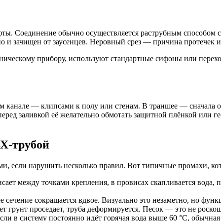
уфты. Соединение обычно осуществляется раструбным способом 
но и зачищен от заусенцев. Неровный срез — причина протечек и
ехническому прибору, используют стандартные сифоны или перех
м канале — клипсами к полу или стенам. В траншее — сначала о
перед заливкой её желательно обмотать защитной плёнкой или ге
ВХ-трубой
ми, если нарушить несколько правил. Вот типичные промахи, кот
сает между точками крепления, в провисах скапливается вода, п
 сечение сокращается вдвое. Визуально это незаметно, но функ
ет грунт проседает, труба деформируется. Песок — это не роскош
сли в систему постоянно идёт горячая вода выше 60 °C, обычная