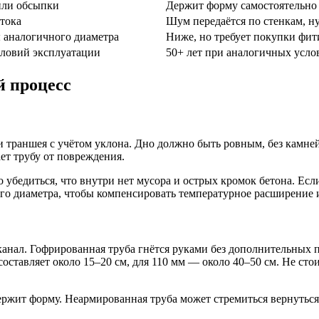
или обсыпки
Держит форму самостоятельно
отока
Шум передаётся по стенкам, н
 аналогичного диаметра
Ниже, но требует покупки фит
словий эксплуатации
50+ лет при аналогичных усло
 процесс
ли траншея с учётом уклона. Дно должно быть ровным, без камне
ет трубу от повреждения.
 убедиться, что внутри нет мусора и острых кромок бетона. Если
го диаметра, чтобы компенсировать температурное расширение 
канал. Гофрированная труба гнётся руками без дополнительных
 составляет около 15–20 см, для 110 мм — около 40–50 см. Не сто
держит форму. Неармированная труба может стремиться вернутьс