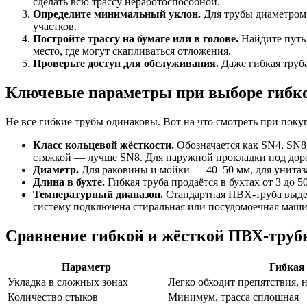
сделать всю трассу неработоспособной.
Определите минимальный уклон.
Для трубы диаметром 
участков.
Постройте трассу на бумаге или в голове.
Найдите путь 
место, где могут скапливаться отложения.
Проверьте доступ для обслуживания.
Даже гибкая труба
Ключевые параметры при выборе гибк
Не все гибкие трубы одинаковы. Вот на что смотреть при поку
Класс кольцевой жёсткости.
Обозначается как SN4, SN8,
стяжкой — лучше SN8. Для наружной прокладки под дор
Диаметр.
Для раковины и мойки — 40–50 мм, для унитаза
Длина в бухте.
Гибкая труба продаётся в бухтах от 3 до 5
Температурный диапазон.
Стандартная ПВХ-труба выдер
систему подключена стиральная или посудомоечная маши
Сравнение гибкой и жёсткой ПВХ-труб
Параметр
Гибкая
Укладка в сложных зонах
Легко обходит препятствия, 
Количество стыков
Минимум, трасса сплошная