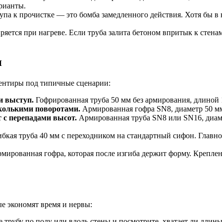
рианты.
упа к прочистке — это бомба замедленного действия. Хотя бы в
ется при нагреве. Если труба залита бетоном впритык к стенам
и
иентиры под типичные сценарии:
и выступ.
Гофрированная труба 50 мм без армирования, длиной 1
сколькими поворотами.
Армированная гофра SN8, диаметр 50 мм.
т с перепадами высот.
Армированная труба SN8 или SN16, диаме
бкая труба 40 мм с переходником на стандартный сифон. Главно
мированная гофра, которая после изгиба держит форму. Креплени
ые экономят время и нервы:
 трубу по полу или вдоль стены и посмотрите, хватает ли длины