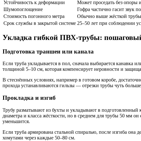
Устойчивость к деформации
Может проседать без опоры 
Шумопоглощение
Гофра частично гасит звук п
Стоимость погонного метра
Обычно выше жёсткой трубы
Срок службы в закрытой системе
25–50 лет при соблюдении у
Укладка гибкой ПВХ-трубы: пошаговый
Подготовка траншеи или канала
Если труба укладывается в пол, сначала выбирается канавка и
толщиной 5–10 см, которая компенсирует неровности и защища
В стеснённых условиях, например в готовом коробе, достаточно
прохода устанавливаются гильзы — отрезки трубы чуть больше
Прокладка и изгиб
Трубу разматывают из бухты и укладывают в подготовленный 
диаметра и класса жёсткости, но в среднем для трубы 50 мм он
уменьшится.
Если труба армирована стальной спиралью, после изгиба она 
хомутами через каждые 50–80 см.