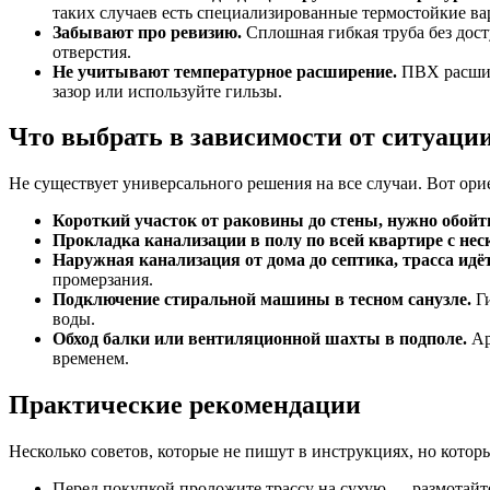
таких случаев есть специализированные термостойкие ва
Забывают про ревизию.
Сплошная гибкая труба без дост
отверстия.
Не учитывают температурное расширение.
ПВХ расширя
зазор или используйте гильзы.
Что выбрать в зависимости от ситуаци
Не существует универсального решения на все случаи. Вот ор
Короткий участок от раковины до стены, нужно обойт
Прокладка канализации в полу по всей квартире с не
Наружная канализация от дома до септика, трасса идё
промерзания.
Подключение стиральной машины в тесном санузле.
Ги
воды.
Обход балки или вентиляционной шахты в подполе.
Ар
временем.
Практические рекомендации
Несколько советов, которые не пишут в инструкциях, но котор
Перед покупкой проложите трассу на сухую — размотайте