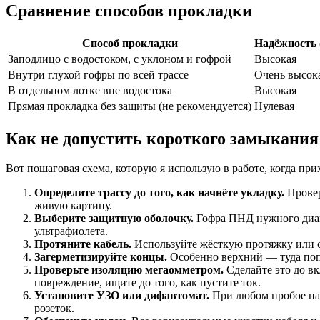
Сравнение способов прокладки
Способ прокладки
Надёжность 
Заподлицо с водостоком, с уклоном и гофрой
Высокая
Внутри глухой гофры по всей трассе
Очень высок
В отдельном лотке вне водостока
Высокая
Прямая прокладка без защиты (не рекомендуется)
Нулевая
Как не допустить короткого замыкания
Вот пошаговая схема, которую я использую в работе, когда прих
Определите трассу до того, как начнёте укладку.
Провер
живую картину.
Выберите защитную оболочку.
Гофра ПНД нужного диаме
ультрафиолета.
Протяните кабель.
Используйте жёсткую протяжку или ст
Загерметизируйте концы.
Особенно верхний — туда попа
Проверьте изоляцию мегаомметром.
Сделайте это до вк
повреждение, ищите до того, как пустите ток.
Установите УЗО или дифавтомат.
При любом пробое на 
розеток.