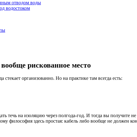
анным отводом воды
под водостоком
апы
вообще рискованное место
а стекает организованно. Но на практике там всегда есть:
ть течь на изоляцию через полгода-год. И тогда вы получите не
му философия здесь простая: кабель либо вообще не должен кон