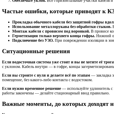
Обеспечьте уклон.
Все горизонтальные участки кабеля и 
Частые ошибки, которые приводят к К
Прокладка обычного кабеля без защитной гофры вдол
Использование металлорукава без обработки стыков.
В
Монтаж кабеля с провисом под воронкой.
В провисе коп
Герметизация только верхнего конца гофры.
Нижний от
Подключение без УЗО.
При повреждении изоляции в зоне 
Ситуационные решения
Если водосточная система уже стоит и вы не хотите её трога
с уклоном. Кабель внутри — в гофре, концы загерметизирован
Если вы строите с нуля и делаете всё по этапам
— закладка з
помещение, без какого-либо контакта с водостоком.
Если нужно временное решение
— используйте удлинитель с к
работы закончены — делайте стационарный ввод правильно.
Важные моменты, до которых доходят н