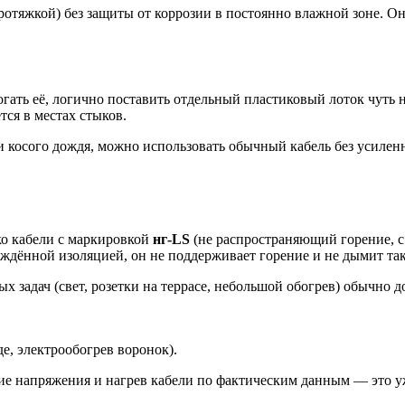
тяжкой) без защиты от коррозии в постоянно влажной зоне. Он 
гать её, логично поставить отдельный пластиковый лоток чуть н
ся в местах стыков.
и косого дождя, можно использовать обычный кабель без усиле
ко кабели с маркировкой
нг-LS
(не распространяющий горение, с
реждённой изоляцией, он не поддерживает горение и не дымит т
 задач (свет, розетки на террасе, небольшой обогрев) обычно д
е, электрообогрев воронок).
ние напряжения и нагрев кабели по фактическим данным — это у