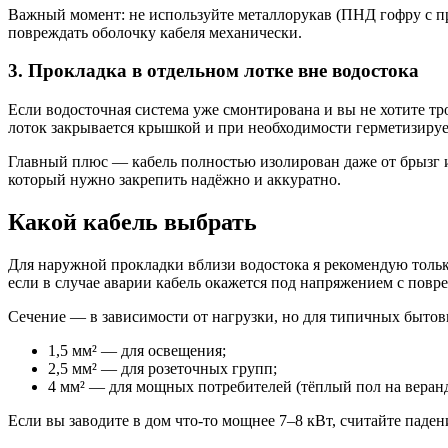
Важный момент: не используйте металлорукав (ПНД гофру с про
повреждать оболочку кабеля механически.
3. Прокладка в отдельном лотке вне водостока
Если водосточная система уже смонтирована и вы не хотите тро
лоток закрывается крышкой и при необходимости герметизирует
Главный плюс — кабель полностью изолирован даже от брызг 
который нужно закрепить надёжно и аккуратно.
Какой кабель выбрать
Для наружной прокладки вблизи водостока я рекомендую толь
если в случае аварии кабель окажется под напряжением с пов
Сечение — в зависимости от нагрузки, но для типичных бытовых
1,5 мм² — для освещения;
2,5 мм² — для розеточных групп;
4 мм² — для мощных потребителей (тёплый пол на веранд
Если вы заводите в дом что-то мощнее 7–8 кВт, считайте паде