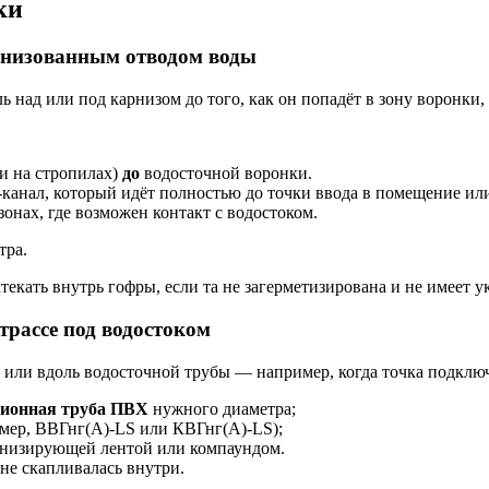
ки
ганизованным отводом воды
 над или под карнизом до того, как он попадёт в зону воронки, 
ли на стропилах)
до
водосточной воронки.
канал, который идёт полностью до точки ввода в помещение ил
зонах, где возможен контакт с водостоком.
тра.
текать внутрь гофры, если та не загерметизирована и не имеет у
трассе под водостоком
 или вдоль водосточной трубы — например, когда точка подключе
ционная труба ПВХ
нужного диаметра;
имер, ВВГнг(А)-LS или КВГнг(А)-LS);
анизирующей лентой или компаундом.
 не скапливалась внутри.