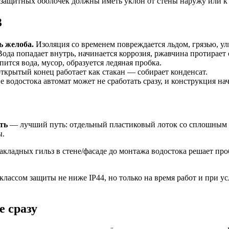
защитных оболочек должны иметь уклон от стены наружу или к во
З
ь желоба.
Изоляция со временем повреждается льдом, грязью, у
ода попадает внутрь, начинается коррозия, ржавчина протирает 
ится вода, мусор, образуется ледяная пробка.
крытый конец работает как стакан — собирает конденсат.
водостока автомат может не сработать сразу, и конструкция нач
ть
— лучший путь: отдельный пластиковый лоток со сплошным 
ы.
акладных гильз в стене/фасаде до монтажа водостока решает проб
лассом защиты не ниже IP44, но только на время работ и при ус
е сразу