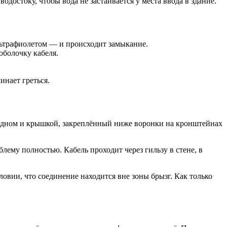
достоку, чтобы вода не застаивается у места ввода в здание.
льтрафиолетом — и происходит замыкание.
оболочку кабеля.
инает греться.
дном и крышкой, закреплённый ниже воронки на кронштейнах
лему полностью. Кабель проходит через гильзу в стене, в
ловии, что соединение находится вне зоны брызг. Как только