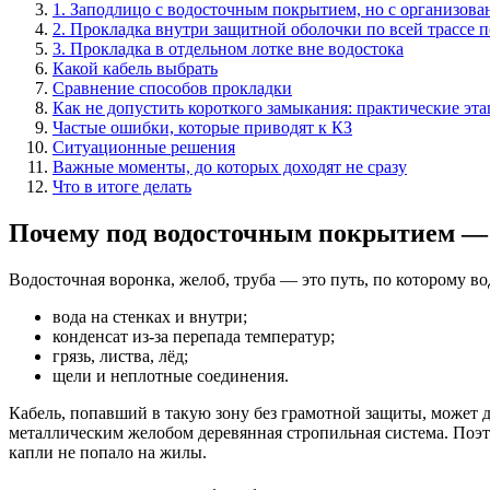
1. Заподлицо с водосточным покрытием, но с организов
2. Прокладка внутри защитной оболочки по всей трассе 
3. Прокладка в отдельном лотке вне водостока
Какой кабель выбрать
Сравнение способов прокладки
Как не допустить короткого замыкания: практические эт
Частые ошибки, которые приводят к КЗ
Ситуационные решения
Важные моменты, до которых доходят не сразу
Что в итоге делать
Почему под водосточным покрытием — 
Водосточная воронка, желоб, труба — это путь, по которому вод
вода на стенках и внутри;
конденсат из-за перепада температур;
грязь, листва, лёд;
щели и неплотные соединения.
Кабель, попавший в такую зону без грамотной защиты, может да
металлическим желобом деревянная стропильная система. Поэто
капли не попало на жилы.