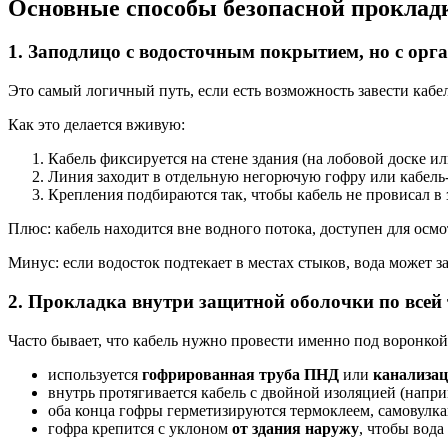
Основные способы безопасной проклад
1. Заподлицо с водосточным покрытием, но с ор
Это самый логичный путь, если есть возможность завести кабель
Как это делается вживую:
Кабель фиксируется на стене здания (на лобовой доске и
Линия заходит в отдельную негорючую гофру или кабель-
Крепления подбираются так, чтобы кабель не провисал в 
Плюс: кабель находится вне водного потока, доступен для осмо
Минус: если водосток подтекает в местах стыков, вода может за
2. Прокладка внутри защитной оболочки по всей 
Часто бывает, что кабель нужно провести именно под воронкой
используется
гофрированная труба ПНД
или
канализа
внутрь протягивается кабель с двойной изоляцией (напр
оба конца гофры герметизируются термоклеем, самовулк
гофра крепится с уклоном
от здания наружу
, чтобы вода