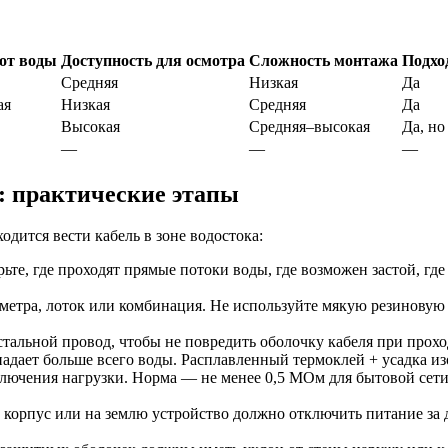
от воды
Доступность для осмотра
Сложность монтажа
Подхо
Средняя
Низкая
Да
ая
Низкая
Средняя
Да
Высокая
Средняя–высокая
Да, но
—
—
—
: практические этапы
одится вести кабель в зоне водостока:
ьте, где проходят прямые потоки воды, где возможен застой, где
тра, лоток или комбинация. Не используйте мякую резиновую т
альной провод, чтобы не повредить оболочку кабеля при проход
дает больше всего воды. Расплавленный термоклей + усадка и
лючения нагрузки. Норма — не менее 0,5 МОм для бытовой сети.
корпус или на землю устройство должно отключить питание за 