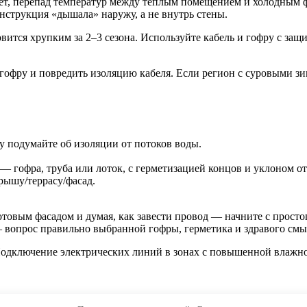
ет, перепад температур между тёплым помещением и холодным ф
нструкция «дышала» наружу, а не внутрь стены.
вится хрупким за 2–3 сезона. Используйте кабель и гофру с защи
гофру и повредить изоляцию кабеля. Если регион с суровыми зим
у подумайте об изоляции от потоков воды.
— гофра, труба или лоток, с герметизацией концов и уклоном от
рышу/террасу/фасад.
отовым фасадом и думая, как завести провод — начните с простог
 — вопрос правильно выбранной гофры, герметика и здравого смы
Подключение электрических линий в зонах с повышенной влажн