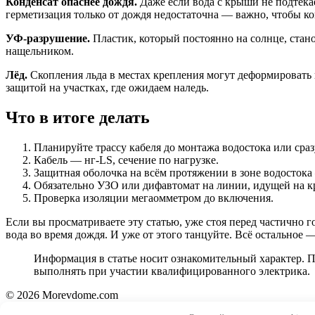
Конденсат опаснее дождя.
Даже если вода с крыши не подтека
герметизация только от дождя недостаточна — важно, чтобы ко
УФ-разрушение.
Пластик, который постоянно на солнце, стано
нащельником.
Лёд.
Скопления льда в местах крепления могут деформировать 
защитой на участках, где ожидаем наледь.
Что в итоге делать
Планируйте трассу кабеля до монтажа водостока или сраз
Кабель — нг-LS, сечение по нагрузке.
Защитная оболочка на всём протяжении в зоне водостока 
Обязательно УЗО или дифавтомат на линии, идущей на к
Проверка изоляции мегаомметром до включения.
Если вы просматриваете эту статью, уже стоя перед частично г
вода во время дождя. И уже от этого танцуйте. Всё остальное
Информация в статье носит ознакомительный характер. 
выполнять при участии квалифицированного электрика.
© 2026 Morevdome.com