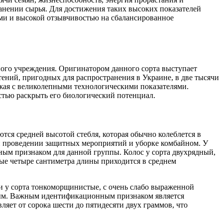
анении сырья. Для достижения таких высоких показателей
ми и высокой отзывчивостью на сбалансированное
ного учреждения. Оригинатором данного сорта выступает
ений, пригодных для распространения в Украине, в две тысячи
ожая с великолепными технологическими показателями.
стью раскрыть его биологический потенциал.
ются средней высотой стебля, которая обычно колеблется в
ри проведении защитных мероприятий и уборке комбайном. У
чным признаком для данной группы. Колос у сорта двухрядный,
ые четыре сантиметра длины приходится в среднем
и у сорта тонкоморщинистые, с очень слабо выраженной
чным. Важным идентификационным признаком является
ляет от сорока шести до пятидесяти двух граммов, что