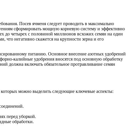
ебования. Посев ячменя следует проводить в максимально
растениям сформировать мощную корневую систему и эффективно
рех до четырех с половиной миллионов всхожих семян на один
 что негативно скажется на крупности зерна и его
ансированному питанию. Основное внесение азотных удобрений
сфорно-калийные удобрения вносятся под основную обработку
ений должна включать обязательное протравливание семян
ди которых можно выделить следующие ключевые аспекты:
соединений.
ях перед уборкой.
идные обработки.