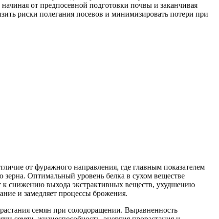
 начиная от предпосевной подготовки почвы и заканчивая
зить риски полегания посевов и минимизировать потери при
отличие от фуражного направления, где главным показателем
ю зерна. Оптимальный уровень белка в сухом веществе
ит к снижению выхода экстрактивных веществ, ухудшению
ание и замедляет процессы брожения.
орастания семян при солодоращении. Выравненность
сячи семян, жизнеспособность, энергия прорастания и