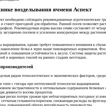
хнике возделывания ячменя Аспект
ект необходимо соблюдать рекомендованные агротехнические тр
ти и станет пригодной для обработки. Ранний посев позволяет 
профиле. Рекомендуемая норма высева семян составляет от четы
 загущению посевов и усилению конкуренции между растениями,
оны выращивания, однако требует повышенного внимания к сбал
 накопление белка в зерне выше пивоваренных нормативов. Фо
орней и повышения устойчивости к засухе. Система защиты раст
ней и корневых гнилей на ранних стадиях вегетации.
зпроизводителей
н целым рядом технологических и экономических факторов, сре
и тонн с гектара при интенсивной технологии выращивания.
уровнем экстрактивности и оптимальным содержанием белковых 
я девяносто восемь процентов.
щая риски потери урожая при неблагоприятных погодных услови
и сетчатым гельминтоспориозом, снижающая расходы на фунгиц
оха, повышающий общую рентабельность производства.