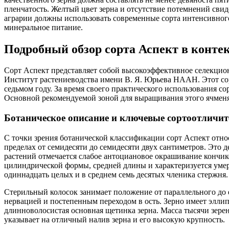
пленчатость. Желтый цвет зерна и отсутствие потемнений сви
аграрии должны использовать современные сорта интенсивног
минеральное питание.
Подробный обзор сорта Аспект в контек
Сорт Аспект представляет собой высокоэффективное селекцио
Институт растениеводства имени В. Я. Юрьева НААН. Этот сор
седьмом году. За время своего практического использования с
Основной рекомендуемой зоной для выращивания этого ячменя 
Ботаническое описание и ключевые сортоотличи
С точки зрения ботанической классификации сорт Аспект относ
пределах от семидесяти до семидесяти двух сантиметров. Эт
растений отмечается слабое антоциановое окрашивание кончик
цилиндрической формы, средней длины и характеризуется умер
одиннадцать целых и в среднем семь десятых членика стержня.
Стерильный колосок занимает положение от параллельного до 
нервацией и постепенным переходом в ость. Зерно имеет элл
длинноволосистая основная щетинка зерна. Масса тысячи зерен 
указывает на отличный налив зерна и его высокую крупность.