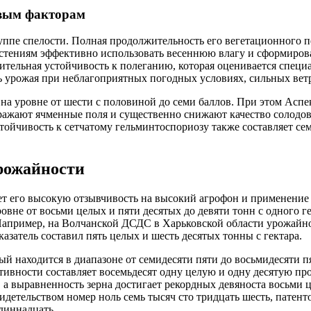
овым факторам
уппе спелости. Полная продолжительность его вегетационного п
 растениям эффективно использовать весеннюю влагу и сформиро
ительная устойчивость к полеганию, которая оценивается специа
ь урожая при неблагоприятных погодных условиях, сильных вет
я на уровне от шести с половиной до семи баллов. При этом Ас
ражают ячменные поля и существенно снижают качество солодов
стойчивость к сетчатому гельминтоспориозу также составляет се
рожайности
ает его высокую отзывчивость на высокий агрофон и применени
овне от восьми целых и пяти десятых до девяти тонн с одного 
 Например, на Волчанской ДСДС в Харьковской области урожайно
азатель составил пять целых и шесть десятых тонны с гектара.
й находится в диапазоне от семидесяти пяти до восьмидесяти п
вности составляет восемьдесят одну целую и одну десятую про
а, а выравненность зерна достигает рекордных девяноста восьми
детельством номер ноль семь тысяч сто тридцать шесть, патент
диннадцать.