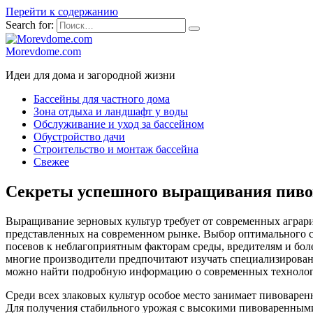
Перейти к содержанию
Search for:
Morevdome.com
Идеи для дома и загородной жизни
Бассейны для частного дома
Зона отдыха и ландшафт у воды
Обслуживание и уход за бассейном
Обустройство дачи
Строительство и монтаж бассейна
Свежее
Секреты успешного выращивания пивов
Выращивание зерновых культур требует от современных аграри
представленных на современном рынке. Выбор оптимального се
посевов к неблагоприятным факторам среды, вредителям и бол
многие производители предпочитают изучать специализирован
можно найти подробную информацию о современных технология
Среди всех злаковых культур особое место занимает пивоварен
Для получения стабильного урожая с высокими пивоваренным