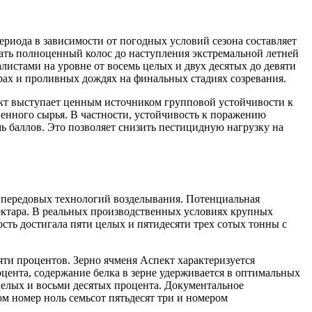
ериода в зависимости от погодных условий сезона составляет
вать полноценный колос до наступления экстремальной летней
листами на уровне от восемь целых и двух десятых до девяти
рах и проливных дождях на финальных стадиях созревания.
пект выступает ценным источником групповой устойчивости к
енного сырья. В частности, устойчивость к поражению
мь баллов. Это позволяет снизить пестицидную нагрузку на
е передовых технологий возделывания. Потенциальная
гектара. В реальных производственных условиях крупных
сть достигала пяти целых и пятидесяти трех сотых тонны с
яти процентов. Зерно ячменя Аспект характеризуется
цента, содержание белка в зерне удерживается в оптимальных
 целых и восьми десятых процента. Документальное
ом номер ноль семьсот пятьдесят три и номером