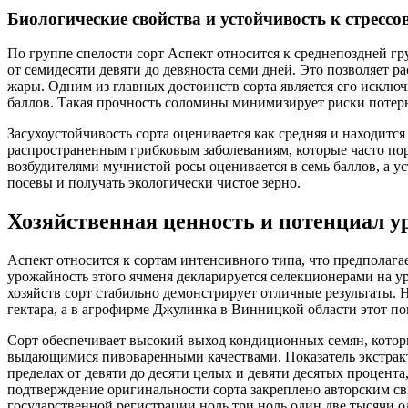
Биологические свойства и устойчивость к стресс
По группе спелости сорт Аспект относится к среднепоздней гр
от семидесяти девяти до девяноста семи дней. Это позволяет
жары. Одним из главных достоинств сорта является его исключ
баллов. Такая прочность соломины минимизирует риски потер
Засухоустойчивость сорта оценивается как средняя и находитс
распространенным грибковым заболеваниям, которые часто по
возбудителями мучнистой росы оценивается в семь баллов, а у
посевы и получать экологически чистое зерно.
Хозяйственная ценность и потенциал у
Аспект относится к сортам интенсивного типа, что предполаг
урожайность этого ячменя декларируется селекционерами на ур
хозяйств сорт стабильно демонстрирует отличные результаты.
гектара, а в агрофирме Джулинка в Винницкой области этот пок
Сорт обеспечивает высокий выход кондиционных семян, которы
выдающимися пивоваренными качествами. Показатель экстракти
пределах от девяти до десяти целых и девяти десятых процент
подтверждение оригинальности сорта закреплено авторским сви
государственной регистрации ноль три ноль один две тысячи о