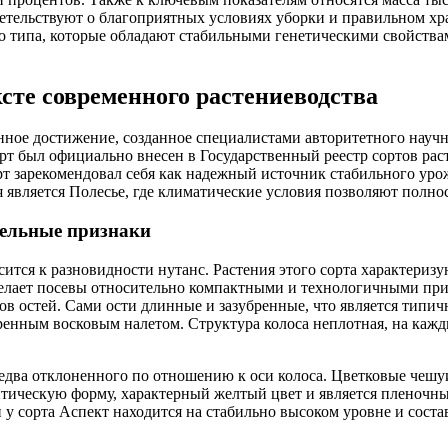
детельствуют о благоприятных условиях уборки и правильном хр
о типа, которые обладают стабильными генетическими свойства
сте современного растениеводства
нное достижение, созданное специалистами авторитетного науч
т был официально внесен в Государственный реестр сортов раст
орт зарекомендовал себя как надежный источник стабильного ур
является Полесье, где климатические условия позволяют полно
тельные признаки
ится к разновидности нутанс. Растения этого сорта характеризу
о делает посевы относительно компактными и технологичными п
ов остей. Сами ости длинные и зазубренные, что является типи
енным восковым налетом. Структура колоса неплотная, на кажд
едва отклоненного по отношению к оси колоса. Цветковые чешу
иптическую форму, характерный желтый цвет и является плено
у сорта Аспект находится на стабильно высоком уровне и состав