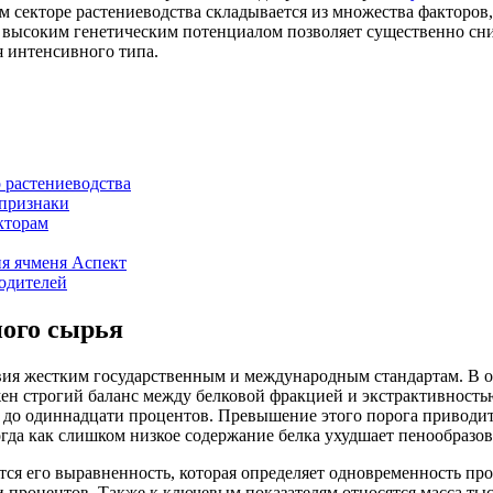
 секторе растениеводства складывается из множества факторов,
 высоким генетическим потенциалом позволяет существенно сни
 интенсивного типа.
 растениеводства
 признаки
кторам
я ячменя Аспект
одителей
ого сырья
ствия жестким государственным и международным стандартам. В 
жен строгий баланс между белковой фракцией и экстрактивность
ти до одиннадцати процентов. Превышение этого порога привод
огда как слишком низкое содержание белка ухудшает пенообразов
ся его выравненность, которая определяет одновременность пр
ти процентов. Также к ключевым показателям относятся масса ты