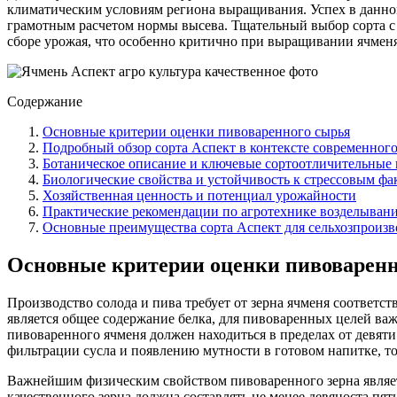
климатическим условиям региона выращивания. Успех в данном
грамотным расчетом нормы высева. Тщательный выбор сорта с
сборе урожая, что особенно критично при выращивании ячменя
Содержание
Основные критерии оценки пивоваренного сырья
Подробный обзор сорта Аспект в контексте современного
Ботаническое описание и ключевые сортоотличительные
Биологические свойства и устойчивость к стрессовым фа
Хозяйственная ценность и потенциал урожайности
Практические рекомендации по агротехнике возделывани
Основные преимущества сорта Аспект для сельхозпроизв
Основные критерии оценки пивоваренн
Производство солода и пива требует от зерна ячменя соответ
является общее содержание белка, для пивоваренных целей ва
пивоваренного ячменя должен находиться в пределах от девя
фильтрации сусла и появлению мутности в готовом напитке, т
Важнейшим физическим свойством пивоваренного зерна являет
качественного зерна должна составлять не менее девяноста пя