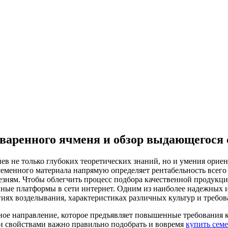
аренного ячменя и обзор выдающегося 
ев не только глубоких теоретических знаний, но и умения ори
менного материала напрямую определяет рентабельность всего 
езням. Чтобы облегчить процесс подбора качественной продукци
ные платформы в сети интернет. Одним из наиболее надежных и
х возделывания, характеристиках различных культур и требова
ное направление, которое предъявляет повышенные требования к 
и свойствами важно правильно подобрать и вовремя
купить сем