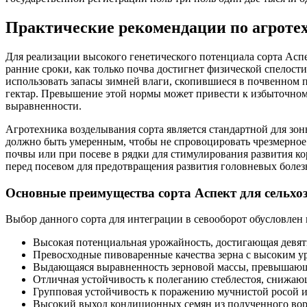
Практические рекомендации по агроте
Для реализации высокого генетического потенциала сорта Асп
ранние сроки, как только почва достигнет физической спелос
использовать запасы зимней влаги, скопившиеся в почвенном 
гектар. Превышение этой нормы может привести к избыточному
выравненности.
Агротехника возделывания сорта является стандартной для з
должно быть умеренным, чтобы не спровоцировать чрезмерное
почвы или при посеве в рядки для стимулирования развития к
перед посевом для предотвращения развития головневых болез
Основные преимущества сорта Аспект для сельхо
Выбор данного сорта для интеграции в севооборот обусловле
Высокая потенциальная урожайность, достигающая девят
Превосходные пивоваренные качества зерна с высоким 
Выдающаяся выравненность зерновой массы, превышающа
Отличная устойчивость к полеганию стеблестоя, снижаю
Групповая устойчивость к поражению мучнистой росой 
Высокий выход кондиционных семян из полученного вор