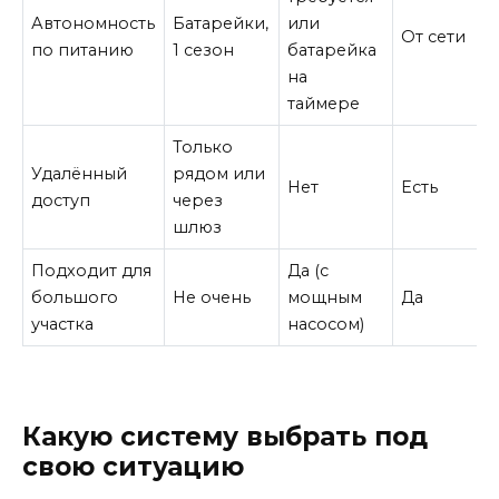
Автономность
Батарейки,
или
От сети
по питанию
1 сезон
батарейка
на
таймере
Только
Удалённый
рядом или
Нет
Есть
доступ
через
шлюз
Подходит для
Да (с
большого
Не очень
мощным
Да
участка
насосом)
Какую систему выбрать под
свою ситуацию