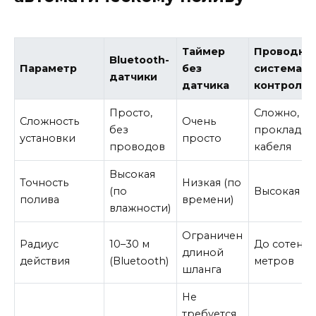
Таймер
Проводна
Bluetooth-
Параметр
без
система с
датчики
датчика
контролл
Просто,
Сложно, н
Сложность
Очень
без
прокладка
установки
просто
проводов
кабеля
Высокая
Точность
Низкая (по
(по
Высокая
полива
времени)
влажности)
Ограничен
Радиус
10–30 м
До сотен
длиной
действия
(Bluetooth)
метров
шланга
Не
требуется