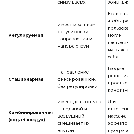
снизу вверх.
зоны, джак
Если важно
чтобы раз
Имеет механизм
пользоват
регулировки
Регулируемая
могли
направления и
настраиват
напора струи.
массаж по
себя
Бюджетны
Направление
решения,
Стационарная
фиксированное,
простые
без регулировки.
конфигура
Имеет два контура
Для
— водяной и
интенсивн
Комбинированная
воздушный,
массажа с
(вода + воздух)
смешивает их
эффектом
внутри.
пузырьков