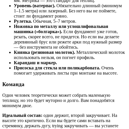
мм. Метрика — это стандарт для теплиц.
Уровень (ватерпас).
Обязательно длинный (минимум
1–1.5 метра) или лазерный. Без него вы не поймете,
стоит ли фундамент ровно.
Рулетка.
Обычная, 5–7 метров.
Ножовка по металлу или углошлифовальная
машинка («болгарка»).
Если фундамент уже готов,
резать, скорее всего, не придется. Но если вы делаете
деревянный брус или режете арки под нужный размер
— без инструмента не обойтись.
Киянка (резиновая молоток).
Металлический молоток
использовать нельзя, он погнет профиль.
Карандаш и маркер.
Присоска для стекла или поликарбоната.
Очень
помогает удерживать листы при монтаже на высоте.
Команда
Один человек теоретически может собрать маленькую
теплицу, но это будет муторно и долго. Вам понадобятся
минимум двое.
Идеальный состав:
один держит, второй закручивает. На
высоте это критично. Если вы будете сами вставать на
стремянку, держать дугу, trying закручивать — вы устанете