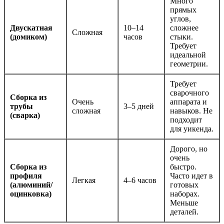
Много
прямых
углов,
Двускатная
10–14
сложнее
Сложная
(домиком)
часов
стыки.
Требует
идеальной
геометрии.
Требует
сварочного
Сборка из
Очень
аппарата и
трубы
3–5 дней
сложная
навыков. Не
(сварка)
подходит
для уикенда.
Дорого, но
очень
Сборка из
быстро.
профиля
Часто идет в
Легкая
4–6 часов
(алюминий/
готовых
оцинковка)
наборах.
Меньше
деталей.