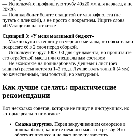
— Используйте профильную трубу 40х20 мм для каркаса, а не
20х20.
— Поликарбонат берите с защитой от ультрафиолета (не
путать с пленкой!), а не просто с покрытием. Ищите слова
«UV-защита» на этикетке.
Сценарий 3: «У меня маленький бюджет»
— Можно купить теплицу из черного металла, но обязательно
покрасьте её в 2 слоя перед сборкой.
— Используйте брус 100х100 для фундамента, но пропитайте
его отработкой масла или специальным составом.
— Не экономьте на поликарбонате. Дешевый лист (без
защиты) рассыплется за 1–2 года. Лучше взять тонкий (4 мм),
но качественный, чем толстый, но халтурный.
Как лучше сделать: практические
рекомендации
Вот несколько советов, которые не пишут в инструкциях, но
которые реально помогают:
Смазка шурупов.
Перед закручиванием саморезов в
поликарбонат, капните немного масла на резьбу. Это
облегчит процесс и не даст шурупу закусить.