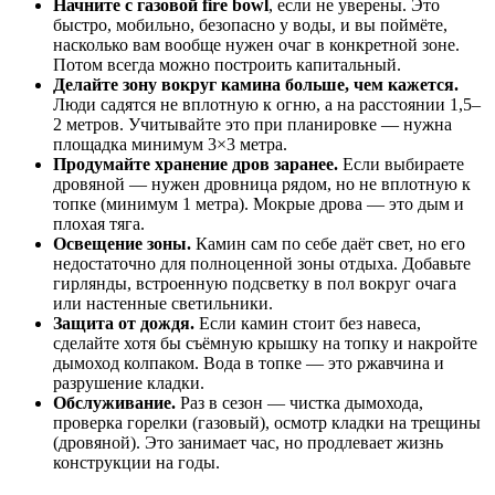
Начните с газовой fire bowl
, если не уверены. Это
быстро, мобильно, безопасно у воды, и вы поймёте,
насколько вам вообще нужен очаг в конкретной зоне.
Потом всегда можно построить капитальный.
Делайте зону вокруг камина больше, чем кажется.
Люди садятся не вплотную к огню, а на расстоянии 1,5–
2 метров. Учитывайте это при планировке — нужна
площадка минимум 3×3 метра.
Продумайте хранение дров заранее.
Если выбираете
дровяной — нужен дровница рядом, но не вплотную к
топке (минимум 1 метра). Мокрые дрова — это дым и
плохая тяга.
Освещение зоны.
Камин сам по себе даёт свет, но его
недостаточно для полноценной зоны отдыха. Добавьте
гирлянды, встроенную подсветку в пол вокруг очага
или настенные светильники.
Защита от дождя.
Если камин стоит без навеса,
сделайте хотя бы съёмную крышку на топку и накройте
дымоход колпаком. Вода в топке — это ржавчина и
разрушение кладки.
Обслуживание.
Раз в сезон — чистка дымохода,
проверка горелки (газовый), осмотр кладки на трещины
(дровяной). Это занимает час, но продлевает жизнь
конструкции на годы.