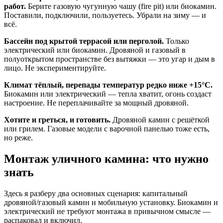
работ.
Берите газовую чугунную чашу (fire pit) или биокамин.
Поставили, подключили, пользуетесь. Убрали на зиму — и
всё.
Бассейн под крытой террасой или перголой.
Только
электрический или биокамин. Дровяной и газовый в
полуоткрытом пространстве без вытяжки — это угар и дым в
лицо. Не экспериментируйте.
Климат тёплый, перепады температур редко ниже +15°C.
Биокамин или электрический — тепла хватит, огонь создаст
настроение. Не переплачивайте за мощный дровяной.
Хотите и греться, и готовить.
Дровяной камин с решёткой
или грилем. Газовые модели с варочной панелью тоже есть,
но реже.
Монтаж уличного камина: что нужно
знать
Здесь я разберу два основных сценария: капитальный
дровяной/газовый камин и мобильную установку. Биокамин и
электрический не требуют монтажа в привычном смысле —
распаковал и включил.