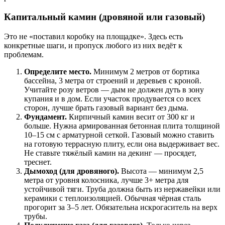
Капитальный камин (дровяной или газовый)
Это не «поставил коробку на площадке». Здесь есть
конкретные шаги, и пропуск любого из них ведёт к
проблемам.
Определите место.
Минимум 2 метров от бортика
бассейна, 3 метра от строений и деревьев с кроной.
Учитайте розу ветров — дым не должен дуть в зону
купания и в дом. Если участок продувается со всех
сторон, лучше брать газовый вариант без дыма.
Фундамент.
Кирпичный камин весит от 300 кг и
больше. Нужна армированная бетонная плита толщиной
10–15 см с арматурной сеткой. Газовый можно ставить
на готовую террасную плиту, если она выдерживает вес.
Не ставьте тяжёлый камин на декинг — просядет,
треснет.
Дымоход (для дровяного).
Высота — минимум 2,5
метра от уровня колосника, лучше 3+ метра для
устойчивой тяги. Труба должна быть из нержавейки или
керамики с теплоизоляцией. Обычная чёрная сталь
прогорит за 3–5 лет. Обязательна искрогаситель на верх
трубы.