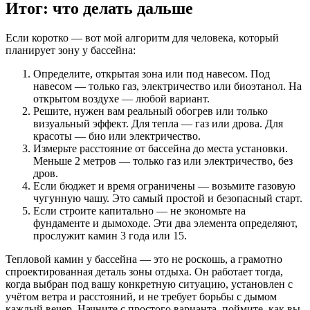
Итог: что делать дальше
Если коротко — вот мой алгоритм для человека, который
планирует зону у бассейна:
Определите, открытая зона или под навесом. Под
навесом — только газ, электричество или биоэтанол. На
открытом воздухе — любой вариант.
Решите, нужен вам реальный обогрев или только
визуальный эффект. Для тепла — газ или дрова. Для
красоты — био или электричество.
Измерьте расстояние от бассейна до места установки.
Меньше 2 метров — только газ или электричество, без
дров.
Если бюджет и время ограничены — возьмите газовую
чугунную чашу. Это самый простой и безопасный старт.
Если строите капитально — не экономьте на
фундаменте и дымоходе. Эти два элемента определяют,
прослужит камин 3 года или 15.
Тепловой камин у бассейна — это не роскошь, а грамотно
спроектированная деталь зоны отдыха. Он работает тогда,
когда выбран под вашу конкретную ситуацию, установлен с
учётом ветра и расстояний, и не требует борьбы с дымом
каждый вечер. Начните с простого варианта, поймите, как вы