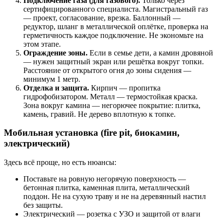
Подключение газа (для газового).
Только через
сертифицированного специалиста. Магистральный газ
— проект, согласование, врезка. Баллонный —
редуктор, шланг в металлической оплётке, проверка на
герметичность каждое подключение. Не экономьте на
этом этапе.
Ограждение зоны.
Если в семье дети, а камин дровяной
— нужен защитный экран или решётка вокруг топки.
Расстояние от открытого огня до зоны сидения —
минимум 1 метр.
Отделка и защита.
Кирпич — пропитка
гидрофобизатором. Металл — термостойкая краска.
Зона вокруг камина — негорючее покрытие: плитка,
камень, гравий. Не дерево вплотную к топке.
Мобильная установка (fire pit, биокамин,
электрический)
Здесь всё проще, но есть нюансы:
Поставьте на ровную негорячую поверхность —
бетонная плитка, каменная плита, металлический
поддон. Не на сухую траву и не на деревянный настил
без защиты.
Электрический — розетка с УЗО и защитой от влаги