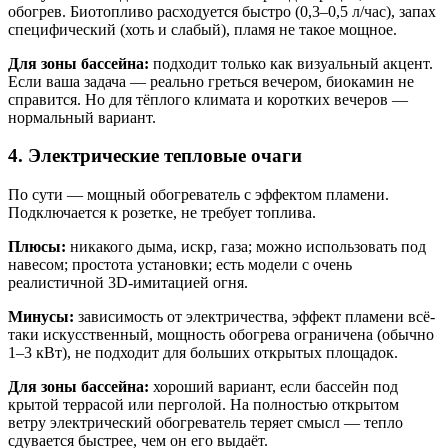
обогрев. Биотопливо расходуется быстро (0,3–0,5 л/час), запах
специфический (хоть и слабый), пламя не такое мощное.
Для зоны бассейна:
подходит только как визуальный акцент.
Если ваша задача — реально греться вечером, биокамин не
справится. Но для тёплого климата и коротких вечеров —
нормальный вариант.
4. Электрические тепловые очаги
По сути — мощный обогреватель с эффектом пламени.
Подключается к розетке, не требует топлива.
Плюсы:
никакого дыма, искр, газа; можно использовать под
навесом; простота установки; есть модели с очень
реалистичной 3D-имитацией огня.
Минусы:
зависимость от электричества, эффект пламени всё-
таки искусственный, мощность обогрева ограничена (обычно
1–3 кВт), не подходит для больших открытых площадок.
Для зоны бассейна:
хороший вариант, если бассейн под
крытой террасой или перголой. На полностью открытом
ветру электрический обогреватель теряет смысл — тепло
сдувается быстрее, чем он его выдаёт.