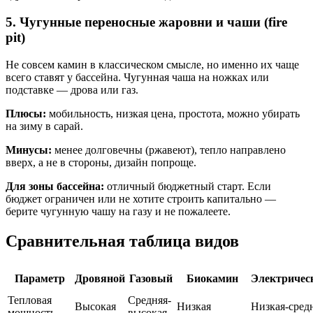
5. Чугунные переносные жаровни и чаши (fire
pit)
Не совсем камин в классическом смысле, но именно их чаще
всего ставят у бассейна. Чугунная чаша на ножках или
подставке — дрова или газ.
Плюсы:
мобильность, низкая цена, простота, можно убирать
на зиму в сарай.
Минусы:
менее долговечны (ржавеют), тепло направлено
вверх, а не в стороны, дизайн попроще.
Для зоны бассейна:
отличный бюджетный старт. Если
бюджет ограничен или не хотите строить капитально —
берите чугунную чашу на газу и не пожалеете.
Сравнительная таблица видов
Параметр
Дровяной
Газовый
Биокамин
Электричес
Тепловая
Средняя-
Высокая
Низкая
Низкая-сред
мощность
высокая