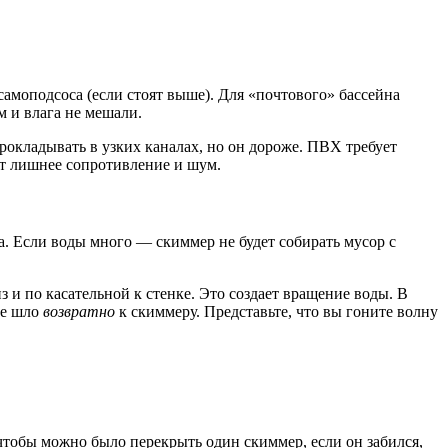
самоподсоса (если стоят выше). Для «почтового» бассейна
м и влага не мешали.
окладывать в узких каналах, но он дороже. ПВХ требует
аст лишнее сопротивление и шум.
а. Если воды много — скиммер не будет собирать мусор с
 и по касательной к стенке. Это создает вращение воды. В
ие шло
возвратно
к скиммеру. Представьте, что вы гоните волну
 чтобы можно было перекрыть один скиммер, если он забился,