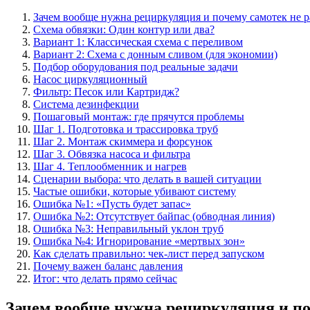
Зачем вообще нужна рециркуляция и почему самотек не р
Схема обвязки: Один контур или два?
Вариант 1: Классическая схема с переливом
Вариант 2: Схема с донным сливом (для экономии)
Подбор оборудования под реальные задачи
Насос циркуляционный
Фильтр: Песок или Картридж?
Система дезинфекции
Пошаговый монтаж: где прячутся проблемы
Шаг 1. Подготовка и трассировка труб
Шаг 2. Монтаж скиммера и форсунок
Шаг 3. Обвязка насоса и фильтра
Шаг 4. Теплообменник и нагрев
Сценарии выбора: что делать в вашей ситуации
Частые ошибки, которые убивают систему
Ошибка №1: «Пусть будет запас»
Ошибка №2: Отсутствует байпас (обводная линия)
Ошибка №3: Неправильный уклон труб
Ошибка №4: Игнорирование «мертвых зон»
Как сделать правильно: чек-лист перед запуском
Почему важен баланс давления
Итог: что делать прямо сейчас
Зачем вообще нужна рециркуляция и по