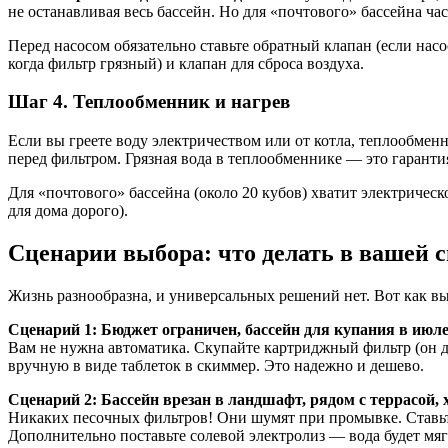
не останавливая весь бассейн. Но для «почтового» бассейна ча
Перед насосом обязательно ставьте обратный клапан (если нас
когда фильтр грязный) и клапан для сброса воздуха.
Шаг 4. Теплообменник и нагрев
Если вы греете воду электричеством или от котла, теплообмен
перед фильтром. Грязная вода в теплообменнике — это гарантия
Для «почтового» бассейна (около 20 кубов) хватит электрическо
для дома дорого).
Сценарии выбора: что делать в вашей 
Жизнь разнообразна, и универсальных решений нет. Вот как в
Сценарий 1: Бюджет ограничен, бассейн для купания в июле
Вам не нужна автоматика. Скупайте картриджный фильтр (он де
вручную в виде таблеток в скиммер. Это надежно и дешево.
Сценарий 2: Бассейн врезан в ландшафт, рядом с террасой,
Никаких песочных фильтров! Они шумят при промывке. Ставьте
Дополнительно поставьте солевой электролиз — вода будет мягк