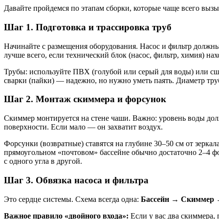
Давайте пройдемся по этапам сборки, которые чаще всего выз
Шаг 1. Подготовка и трассировка труб
Начинайте с размещения оборудования. Насос и фильтр должны 
лучше всего, если технический блок (насос, фильтр, химия) на
Трубы: используйте ПВХ (голубой или серый для воды) или сш
сварки (пайки) — надежно, но нужно уметь паять. Диаметр тру
Шаг 2. Монтаж скиммера и форсунок
Скиммер монтируется на стене чаши. Важно: уровень воды дол
поверхности. Если мало — он захватит воздух.
Форсунки (возвратные) ставятся на глубине 30–50 см от зеркал
прямоугольном «почтовом» бассейне обычно достаточно 2–4 фо
с одного угла в другой.
Шаг 3. Обвязка насоса и фильтра
Это сердце системы. Схема всегда одна:
Бассейн → Скиммер 
Важное правило «двойного входа»:
Если у вас два скиммера, 