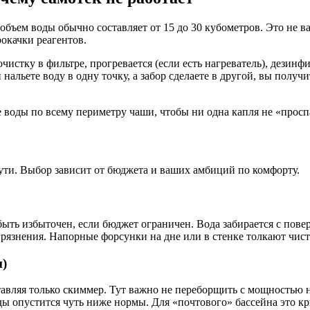
объем воды обычно составляет от 15 до 30 кубометров. Это не ва
окачки реагентов.
очистку в фильтре, прогревается (если есть нагреватель), дезин
альете воду в одну точку, а забор сделаете в другой, вы получи
 воды по всему периметру чаши, чтобы ни одна капля не «прос
пути. Выбор зависит от бюджета и ваших амбиций по комфорту.
быть избыточен, если бюджет ограничен. Вода забирается с пове
грязнения. Напорные форсунки на дне или в стенке толкают чист
и)
ставляя только скиммер. Тут важно не переборщить с мощностью
воды опустится чуть ниже нормы. Для «почтового» бассейна это к