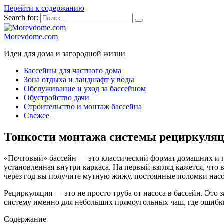
Перейти к содержанию
Search for:
Morevdome.com
Идеи для дома и загородной жизни
Бассейны для частного дома
Зона отдыха и ландшафт у воды
Обслуживание и уход за бассейном
Обустройство дачи
Строительство и монтаж бассейна
Свежее
Тонкости монтажа системы рециркуляци
«Почтовый» бассейн — это классический формат домашних и пр
установленная внутри каркаса. На первый взгляд кажется, что 
через год вы получите мутную жижу, постоянные поломки насоса
Рециркуляция — это не просто труба от насоса в бассейн. Это 
систему именно для небольших прямоугольных чаш, где ошибки
Содержание