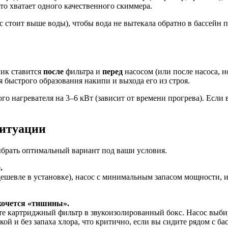
сто хватает одного качественного скиммера.
ос стоит выше воды), чтобы вода не вытекала обратно в бассейн
ник ставится
после
фильтра и
перед
насосом (или после насоса, но
 быстрого образования накипи и выхода его из строя.
го нагревателя на 3–6 кВт (зависит от времени прогрева). Если 
ситуации
ыбрать оптимальный вариант под ваши условия.
.
шевле в установке), насос с минимальным запасом мощности, и 
 хочется «тишины».
 картриджный фильтр в звукоизолированный бокс. Насос выбира
ой и без запаха хлора, что критично, если вы сидите рядом с ба