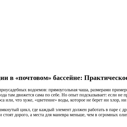
и в «почтовом» бассейне: Практическо
иусадебных водоемов: прямоугольная чаша, размерами примерно
вода там движется сама по себе. Но опыт подсказывает: если не 
 или, что хуже, «цветение» воды, которое не берет ни хлор, ни 
замкнутый цикл, где каждый элемент должен работать в паре с др
 стоят дорого, а места для маневра меньше, чем в огромных ол