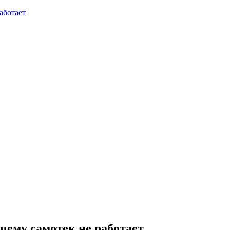
аботает
чему самотек не работает