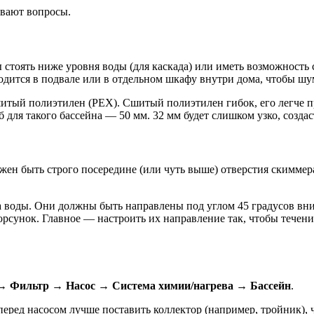
ывают вопросы.
стоять ниже уровня воды (для каскада) или иметь возможность 
ходится в подвале или в отдельном шкафу внутри дома, чтобы шу
итый полиэтилен (PEX). Сшитый полиэтилен гибок, его легче пр
б для такого бассейна — 50 мм. 32 мм будет слишком узко, созд
жен быть строго посередине (или чуть выше) отверстия скиммер
а воды. Они должны быть направлены под углом 45 градусов вниз
рсунок. Главное — настроить их направление так, чтобы течен
→ Фильтр → Насос → Система химии/нагрева → Бассейн
.
перед насосом лучше поставить коллектор (например, тройник),