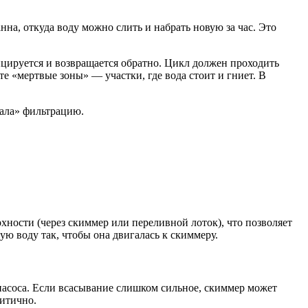
нна, откуда воду можно слить и набрать новую за час. Это
фицируется и возвращается обратно. Цикл должен проходить
те «мертвые зоны» — участки, где вода стоит и гниет. В
пала» фильтрацию.
рхности (через скиммер или переливной лоток), что позволяет
ую воду так, чтобы она двигалась к скиммеру.
 насоса. Если всасывание слишком сильное, скиммер может
ритично.