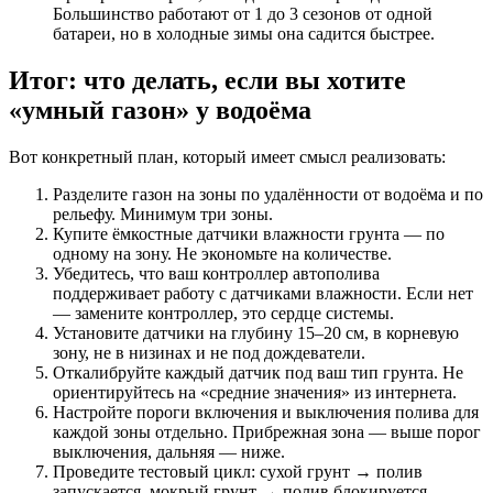
Большинство работают от 1 до 3 сезонов от одной
батареи, но в холодные зимы она садится быстрее.
Итог: что делать, если вы хотите
«умный газон» у водоёма
Вот конкретный план, который имеет смысл реализовать:
Разделите газон на зоны по удалённости от водоёма и по
рельефу. Минимум три зоны.
Купите ёмкостные датчики влажности грунта — по
одному на зону. Не экономьте на количестве.
Убедитесь, что ваш контроллер автополива
поддерживает работу с датчиками влажности. Если нет
— замените контроллер, это сердце системы.
Установите датчики на глубину 15–20 см, в корневую
зону, не в низинах и не под дождеватели.
Откалибруйте каждый датчик под ваш тип грунта. Не
ориентируйтесь на «средние значения» из интернета.
Настройте пороги включения и выключения полива для
каждой зоны отдельно. Прибрежная зона — выше порог
выключения, дальняя — ниже.
Проведите тестовый цикл: сухой грунт → полив
запускается, мокрый грунт → полив блокируется.