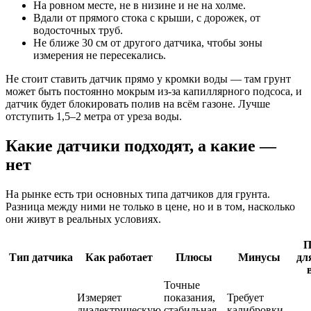
На ровном месте, не в низине и не на холме.
Вдали от прямого стока с крыши, с дорожек, от
водосточных труб.
Не ближе 30 см от другого датчика, чтобы зоны
измерения не пересекались.
Не стоит ставить датчик прямо у кромки воды — там грунт
может быть постоянно мокрым из-за капиллярного подсоса, и
датчик будет блокировать полив на всём газоне. Лучше
отступить 1,5–2 метра от уреза воды.
Какие датчики подходят, а какие —
нет
На рынке есть три основных типа датчиков для грунта.
Разница между ними не только в цене, но и в том, насколько
они живут в реальных условиях.
П
Тип датчика
Как работает
Плюсы
Минусы
дл
Точные
Измеряет
показания,
Требует
диэлектрическую
стабильная
калибровки