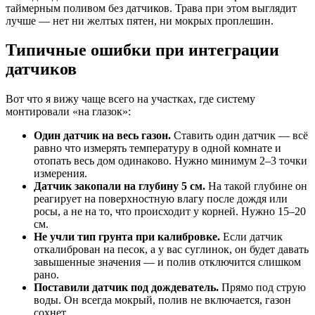
таймерным поливом без датчиков. Трава при этом выглядит
лучше — нет ни желтых пятен, ни мокрых проплешин.
Типичные ошибки при интеграции
датчиков
Вот что я вижу чаще всего на участках, где систему
монтировали «на глазок»:
Один датчик на весь газон.
Ставить один датчик — всё
равно что измерять температуру в одной комнате и
отопать весь дом одинаково. Нужно минимум 2–3 точки
измерения.
Датчик закопали на глубину 5 см.
На такой глубине он
реагирует на поверхностную влагу после дождя или
росы, а не на то, что происходит у корней. Нужно 15–20
см.
Не учли тип грунта при калибровке.
Если датчик
откалиброван на песок, а у вас суглинок, он будет давать
завышенные значения — и полив отключится слишком
рано.
Поставили датчик под дождеватель.
Прямо под струю
воды. Он всегда мокрый, полив не включается, газон
сохнет.