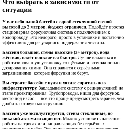
Что выбрать в зависимости от
ситуации
У вас небольшой бассейн с одной стеклянной стеной
высотой до 2 метров, бюджет ограничен.
Подойдёт простая
стационарная форсуночная система с подключением к
водопроводу. Это недорого, просто в установке и достаточно
эффективно для регулярного поддержания чистоты.
Бассейн большой, стены высокие (3+ метров), вода
жёсткая, налёт появляется быстро.
Лучше вложиться в
роботизированную установку со щётками и возможностью
дозирования химии. Она справится с серьёзными
загрязнениями, которые форсунки не берут.
Вы строите бассейн с нуля и хотите спрятать всю
инфраструктуру.
Закладывайте систему с рециркуляцией на
этапе проектирования. Трубопроводы, ниши для форсунок,
место под насос — всё это проще предусмотреть заранее, чем
долбить готовую конструкцию.
Бассейн уже эксплуатируется, стены стеклянные, но
никакой автоматизации нет.
Можно установить навесные
роботы на тросах или направляющих без серьёзных
строительных работ. Это не так эстетично, как встроенная