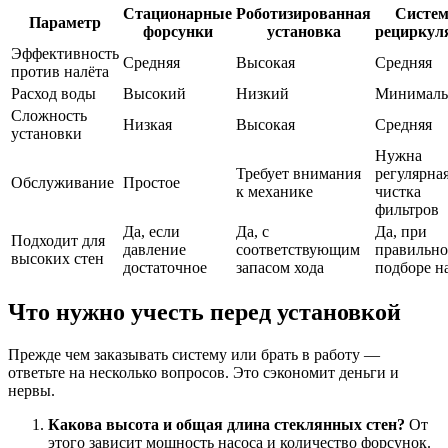
Стационарные
Роботизированная
Систем
Параметр
форсунки
установка
рециркул
Эффективность
Средняя
Высокая
Средняя
против налёта
Расход воды
Высокий
Низкий
Минимал
Сложность
Низкая
Высокая
Средняя
установки
Нужна
Требует внимания
регулярна
Обслуживание
Простое
к механике
чистка
фильтров
Да, если
Да, с
Да, при
Подходит для
давление
соответствующим
правильн
высоких стен
достаточное
запасом хода
подборе н
Что нужно учесть перед установкой
Прежде чем заказывать систему или брать в работу —
ответьте на несколько вопросов. Это сэкономит деньги и
нервы.
Какова высота и общая длина стеклянных стен?
От
этого зависит мощность насоса и количество форсунок.