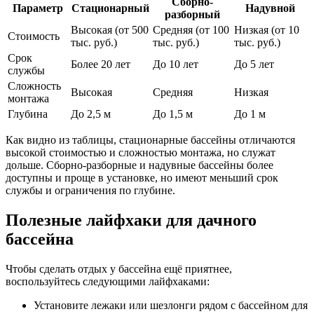
Сборно-
Параметр
Стационарный
Надувной
разборный
Высокая (от 500
Средняя (от 100
Низкая (от 10
Стоимость
тыс. руб.)
тыс. руб.)
тыс. руб.)
Срок
Более 20 лет
До 10 лет
До 5 лет
службы
Сложность
Высокая
Средняя
Низкая
монтажа
Глубина
До 2,5 м
До 1,5 м
До 1 м
Как видно из таблицы, стационарные бассейны отличаются
высокой стоимостью и сложностью монтажа, но служат
дольше. Сборно-разборные и надувные бассейны более
доступны и проще в установке, но имеют меньший срок
службы и ограничения по глубине.
Полезные лайфхаки для дачного
бассейна
Чтобы сделать отдых у бассейна ещё приятнее,
воспользуйтесь следующими лайфхаками:
Установите лежаки или шезлонги рядом с бассейном для