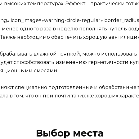
высоких температурах. Эффект – практически тот же
ng» icon_image=»warning-circle-regular» border_radi
менее одного раза в неделю пополнять купель водо
Также необходимо обеспечить хорошую вентиляцию
брабатывать влажной тряпкой, можно использовать
будет способствовать изменению герметичности куп
ляционными смесями.
няют специально подготовленные и обработанные 
ла в том, что он при почти таких же хороших характ
Выбор места