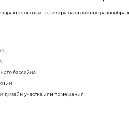
характеристики, несмотря на огромное разнообрази
е;
;
ного бассейна;
кций;
ой дизайн участка или помещения;