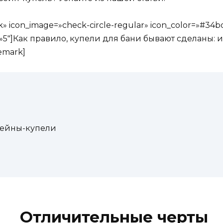
 icon_image=»check-circle-regular» icon_color=»#34
»5″]Как правило, купели для бани бывают сделаны: из
emark]
сейны-купели
Отличительные черты