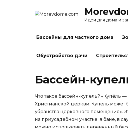
Перейти
Morevdo
к
содержанию
Идеи для дома и з
Бассейны для частного дома
Зо
Обустройство дачи
Строительс
Бассейн-купел
Что такое бассейн-купель? «Купе́ль
Христианской церкви. Купель может 
убранства церковного помещения». Эт
на приусадебном участке, в бане, в с
можно использовать деревянный басс