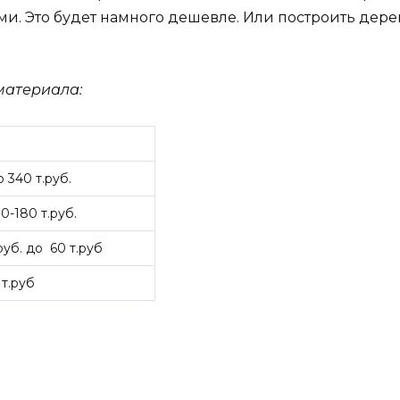
и. Это будет намного дешевле. Или построить дере
 материала:
о 340 т.руб.
0-180 т.руб.
.руб. до 60 т.руб
 т.руб