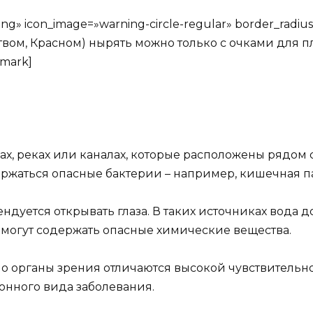
ng» icon_image=»warning-circle-regular» border_radi
ом, Красном) нырять можно только с очками для пл
emark]
ах, реках или каналах, которые расположены рядом
ержаться опасные бактерии – например, кишечная п
дуется открывать глаза. В таких источниках вода дос
 могут содержать опасные химические вещества.
но органы зрения отличаются высокой чувствительно
онного вида заболевания.