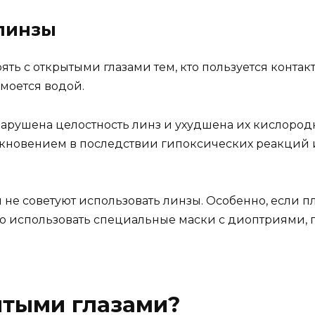
 линзы
ь с открытыми глазами тем, кто пользуется контакт
смоется водой.
нарушена целостность линз и ухудшена их кислородн
никновением в последствии гипоксических реакций 
не советуют использовать линзы. Особенно, если п
жно использовать специальные маски с диоптриями,
ытыми глазами?