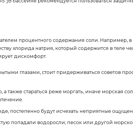
s=»5″]В бассейне рекомендуется пользоваться защит
азателем процентного содержания соли. Например, 
ству хлорида натрия, который содержится в теле че
ирует дискомфорт.
ткрытыми глазами, стоит придерживаться советов п
, а также стараться реже моргать, иначе морская сол
отечение.
реде, постепенно будут исчезать неприятные ощуще
стую попадали водоросли, песок или другой морско