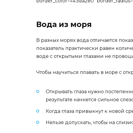
border_color=»#3da2e0″ border_radiu
Вода из моря
В разных морях вода отличается пок
показатель практически равен количе
воде с открытыми глазами не провоц
Чтобы научиться плавать в море с о
Открывать глаза нужно постепенно
результате начнется сильное слез
Когда глаза привыкнут к новой с
Нельзя допускать, чтобы на слизи