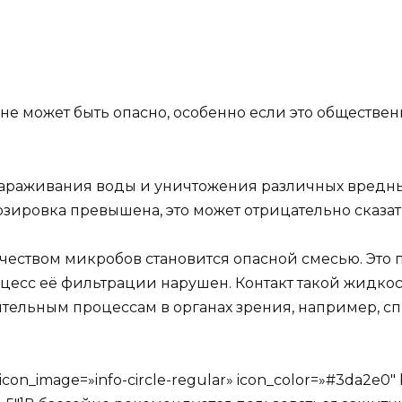
не может быть опасно, особенно если это обществен
еззараживания воды и уничтожения различных вред
зировка превышена, это может отрицательно сказать
чеством микробов становится опасной смесью. Это п
цесс её фильтрации нарушен. Контакт такой жидкост
тельным процессам в органах зрения, например, с
icon_image=»info-circle-regular» icon_color=»#3da2e0″