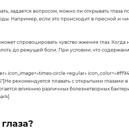
ть, задается вопросом, можно ли открывать глаза по
воды. Например, если это происходит в пресной и чи
может спровоцировать чувство жжения глаз. Когда 
плоть до режущей боли. При условии, что содержан
» icon_image=»times-circle-regular» icon_color=»#ff9
=»5″]Не рекомендуется плавать с открытыми глазами в
ергается влиянию различных болезнетворных бактер
ark]
 глаза?