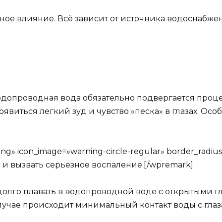
чное влияние. Всё зависит от источника водоснабже
допроводная вода обязательно подвергается проце
появиться легкий зуд и чувство «песка» в глазах. Ос
g» icon_image=»warning-circle-regular» border_radiu
и и вызвать серьезное воспаление.[/wpremark]
олго плавать в водопроводной воде с открытыми гл
случае происходит минимальный контакт воды с глаз