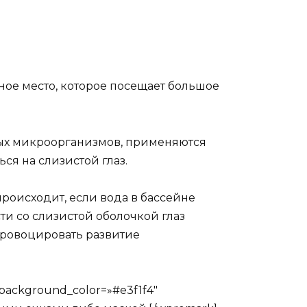
ное место, которое посещает большое
ных микроорганизмов, применяются
ся на слизистой глаз.
роисходит, если вода в бассейне
и со слизистой оболочкой глаз
провоцировать развитие
 background_color=»#e3f1f4″