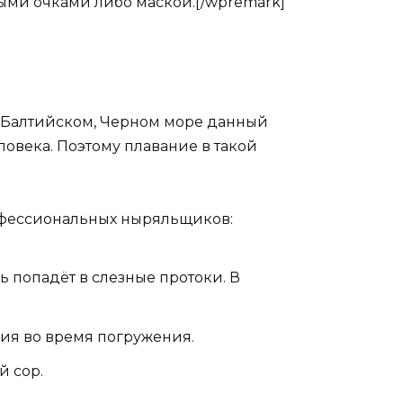
ными очками либо маской.[/wpremark]
в Балтийском, Черном море данный
ловека. Поэтому плавание в такой
рофессиональных ныряльщиков:
ь попадёт в слезные протоки. В
ния во время погружения.
й сор.