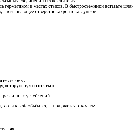
осъёмных соединений и закрепите их.
есь герметиком в местах стыков. В быстросъёмники вставьте шла
а, а втягивающее отверстие закройте заглушкой.
вите сифоны.
ду, которую нужно откачать.
 и различных углублений.
 как и какой объём воды получается откачать:
лучаях.