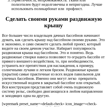
Герметичность, непромокаемость. Ткани или
полиэтилен будут недолговечны и непригодны. Лучше
использовать поликарбонат или профлист.
Сделать своими руками раздвижную
крышу
Все большее число владельцев дачных бассейнов начинают
думать, как сделать крышу над бассейном своими руками. Это
и экономно, и сами сможете сделать любой проект, который
видите на своем дачном участке. Набирает популярность
раздвижная крыша над бассейном. Это и понятно. Ведь
раздвижные створки навеса позволяют то оградить бассейн от
прямого внешнего воздействия, то, при необходимости,
устранить все препятствия для наслаждения, к примеру,
солнечными лучами и легким бризом. Раздвижные крыши
(укрытия) самые практичные из всех видов павильонов для
уличных бассейнов. Именно они могут легко превратить
искусственный водоем в закрытый бассейне или открытый.
Вся конструкция представляет собой очень подвижную
систему рельс, свободно двигающихся в любом направлении
и заходящих одна на другую.
[wpremark preset_name=»default-check» icon_image=»check-