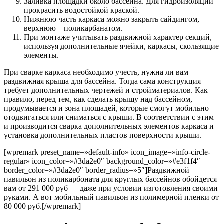
Заливка площадки около бассейна. Для гидроизоляции
прокрасить водостойкой краской.
Нижнюю часть каркаса можно закрыть сайдингом,
верхнюю – поликарбанатом.
При монтаже учитывать раздвижной характер секций,
используя дополнительные ячейки, каркасы, скользящие
элементы.
При сварке каркаса необходимо учесть, нужна ли вам
раздвижная крыша для бассейна. Тогда сама конструкция
требует дополнительных чертежей и стройматериалов. Как
правило, перед тем, как сделать крышу над бассейном,
продумывается и зона площадей, которые смогут мобильно
отодвигаться или сниматься с крыши. В соответствии с этим
и производится сварка дополнительных элементов каркаса и
установка дополнительных пластов поверхности крыши.
[wpremark preset_name=»default-info» icon_image=»info-circle-
regular» icon_color=»#3da2e0″ background_color=»#e3f1f4″
border_color=»#3da2e0″ border_radius=»5″]Раздвижной
павильон из поликарбоната для круглых бассейнов обойдется
вам от 291 000 руб — даже при условии изготовления своими
руками. А вот мобильный павильон из полимерной пленки от
80 000 руб.[/wpremark]