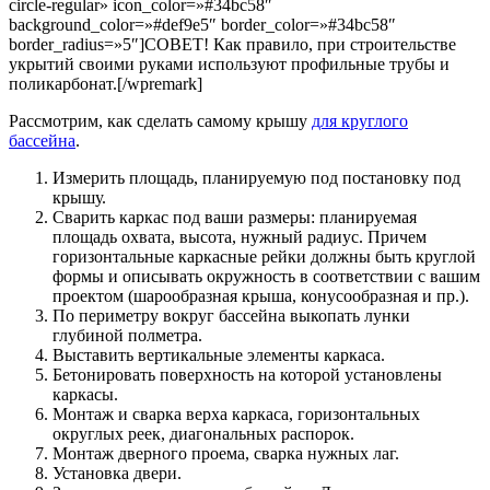
circle-regular» icon_color=»#34bc58″
background_color=»#def9e5″ border_color=»#34bc58″
border_radius=»5″]
СОВЕТ!
Как правило, при строительстве
укрытий своими руками используют профильные трубы и
поликарбонат.
[/wpremark]
Рассмотрим, как сделать самому крышу
для круглого
бассейна
.
Измерить площадь, планируемую под постановку под
крышу.
Сварить каркас под ваши размеры: планируемая
площадь охвата, высота, нужный радиус. Причем
горизонтальные каркасные рейки должны быть круглой
формы и описывать окружность в соответствии с вашим
проектом (шарообразная крыша, конусообразная и пр.).
По периметру вокруг бассейна выкопать лунки
глубиной полметра.
Выставить вертикальные элементы каркаса.
Бетонировать поверхность на которой установлены
каркасы.
Монтаж и сварка верха каркаса, горизонтальных
округлых реек, диагональных распорок.
Монтаж дверного проема, сварка нужных лаг.
Установка двери.