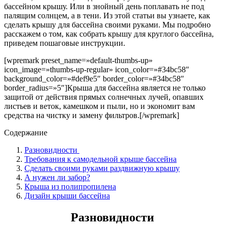
бассейном крышу. Или в знойный день поплавать не под
палящим солнцем, а в тени. Из этой статьи вы узнаете, как
сделать крышу для бассейна своими руками. Мы подробно
расскажем о том, как собрать крышу для круглого бассейна,
приведем пошаговые инструкции
.
[wpremark preset_name=»default-thumbs-up»
icon_image=»thumbs-up-regular» icon_color=»#34bc58″
background_color=»#def9e5″ border_color=»#34bc58″
border_radius=»5″]Крыша для бассейна является не только
защитой от действия прямых солнечных лучей, опавших
листьев и веток, камешком и пыли, но и экономит вам
средства на чистку и замену фильтров.[/wpremark]
Содержание
Разновидности
Требования к самодельной крыше бассейна
Сделать своими руками раздвижную крышу
А нужен ли забор?
Крыша из полипропилена
Дизайн крыши бассейна
Разновидности