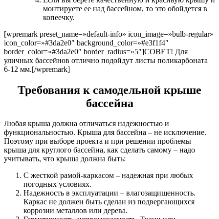
монтируете ее над бассейном, то это обойдется в
копеечку.
[wpremark preset_name=»default-info» icon_image=»bulb-regular»
icon_color=»#3da2e0″ background_color=»#e3f1f4″
border_color=»#3da2e0″ border_radius=»5″]
СОВЕТ!
Для
уличных бассейнов отлично подойдут листы поликарбоната
6-12 мм.
[/wpremark]
Требования к самодельной крыше
бассейна
Любая крыша должна отличаться надежностью и
функциональностью. Крыша для бассейна – не исключение.
Поэтому при выборе проекта и при решении проблемы –
крыша для круглого бассейна, как сделать самому – надо
учитывать, что крыша должна быть:
С жесткой рамой-каркасом – надежная при любых
погодных условиях.
Надежность в эксплуатации – влагозащищенность.
Каркас не должен быть сделан из подвергающихся
коррозии металлов или дерева.