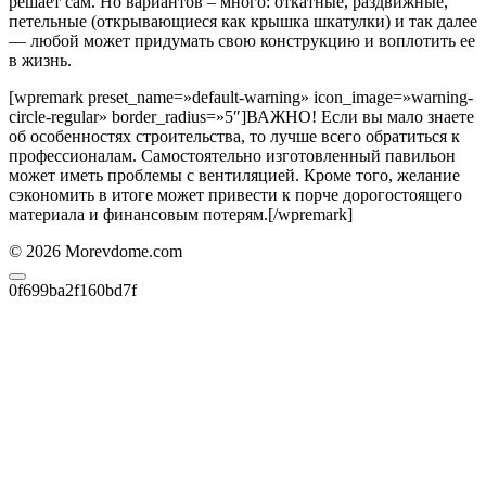
решает сам. Но вариантов – много: откатные, раздвижные,
петельные (открывающиеся как крышка шкатулки) и так далее
— любой может придумать свою конструкцию и воплотить ее
в жизнь.
[wpremark preset_name=»default-warning» icon_image=»warning-
circle-regular» border_radius=»5″]
ВАЖНО!
Если вы мало знаете
об особенностях строительства, то лучше всего обратиться к
профессионалам. Самостоятельно изготовленный павильон
может иметь проблемы с вентиляцией. Кроме того, желание
сэкономить в итоге может привести к порче дорогостоящего
материала и финансовым потерям.
[/wpremark]
© 2026 Morevdome.com
0f699ba2f160bd7f