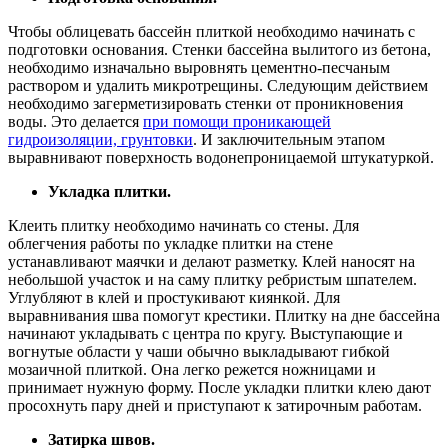
Чтобы облицевать бассейн плиткой необходимо начинать с
подготовки основания. Стенки бассейна вылитого из бетона,
необходимо изначально выровнять цементно-песчаным
раствором и удалить микротрещины. Следующим действием
необходимо загерметизировать стенки от проникновения
воды. Это делается
при помощи проникающей
гидроизоляции, грунтовки
. И заключительным этапом
выравнивают поверхность водонепроницаемой штукатуркой.
Укладка плитки.
Клеить плитку необходимо начинать со стены. Для
облегчения работы по укладке плитки на стене
устанавливают маячки и делают разметку. Клей наносят на
небольшой участок и на саму плитку ребристым шпателем.
Углубляют в клей и простукивают киянкой. Для
выравнивания шва помогут крестики. Плитку на дне бассейна
начинают укладывать с центра по кругу. Выступающие и
вогнутые области у чаши обычно выкладывают гибкой
мозаичной плиткой. Она легко режется ножницами и
принимает нужную форму. После укладки плитки клею дают
просохнуть пару дней и приступают к затирочным работам.
Затирка швов.