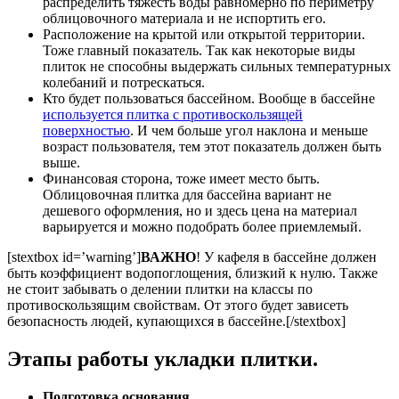
распределить тяжесть воды равномерно по периметру
облицовочного материала и не испортить его.
Расположение на крытой или открытой территории.
Тоже главный показатель. Так как некоторые виды
плиток не способны выдержать сильных температурных
колебаний и потрескаться.
Кто будет пользоваться бассейном. Вообще в бассейне
используется плитка с противоскользящей
поверхностью
. И чем больше угол наклона и меньше
возраст пользователя, тем этот показатель должен быть
выше.
Финансовая сторона, тоже имеет место быть.
Облицовочная плитка для бассейна вариант не
дешевого оформления, но и здесь цена на материал
варьируется и можно подобрать более приемлемый.
[stextbox id=’warning’]
ВАЖНО
! У кафеля в бассейне должен
быть коэффициент водопоглощения, близкий к нулю. Также
не стоит забывать о делении плитки на классы по
противоскользящим свойствам. От этого будет зависеть
безопасность людей, купающихся в бассейне.[/stextbox]
Этапы работы укладки плитки.
Подготовка основания.