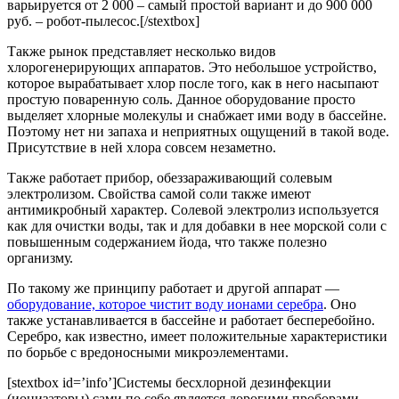
варьируется от 2 000 – самый простой вариант и до 900 000
руб. – робот-пылесос.[/stextbox]
Также рынок представляет несколько видов
хлорогенерирующих аппаратов. Это небольшое устройство,
которое вырабатывает хлор после того, как в него насыпают
простую поваренную соль. Данное оборудование просто
выделяет хлорные молекулы и снабжает ими воду в бассейне.
Поэтому нет ни запаха и неприятных ощущений в такой воде.
Присутствие в ней хлора совсем незаметно.
Также работает прибор, обеззараживающий солевым
электролизом. Свойства самой соли также имеют
антимикробный характер. Солевой электролиз используется
как для очистки воды, так и для добавки в нее морской соли с
повышенным содержанием йода, что также полезно
организму.
По такому же принципу работает и другой аппарат —
оборудование, которое чистит воду ионами серебра
. Оно
также устанавливается в бассейне и работает бесперебойно.
Серебро, как известно, имеет положительные характеристики
по борьбе с вредоносными микроэлементами.
[stextbox id=’info’]Системы бесхлорной дезинфекции
(ионизаторы) сами по себе является дорогими проборами.