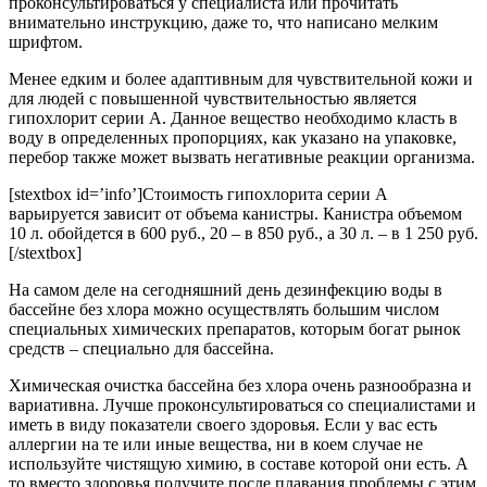
проконсультироваться у специалиста или прочитать
внимательно инструкцию, даже то, что написано мелким
шрифтом.
Менее едким и более адаптивным для чувствительной кожи и
для людей с повышенной чувствительностью является
гипохлорит серии А. Данное вещество необходимо класть в
воду в определенных пропорциях, как указано на упаковке,
перебор также может вызвать негативные реакции организма.
[stextbox id=’info’]Стоимость гипохлорита серии А
варьируется зависит от объема канистры. Канистра объемом
10 л. обойдется в 600 руб., 20 – в 850 руб., а 30 л. – в 1 250 руб.
[/stextbox]
На самом деле на сегодняшний день дезинфекцию воды в
бассейне без хлора можно осуществлять большим числом
специальных химических препаратов, которым богат рынок
средств – специально для бассейна.
Химическая очистка бассейна без хлора очень разнообразна и
вариативна. Лучше проконсультироваться со специалистами и
иметь в виду показатели своего здоровья. Если у вас есть
аллергии на те или иные вещества, ни в коем случае не
используйте чистящую химию, в составе которой они есть. А
то вместо здоровья получите после плавания проблемы с этим