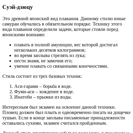
Суэй-дзюцу
Это древний японский вид плавания. Данному стилю юные
самураи обучались в обязательном порядке. Технику этого
вида плавания определили задачи, которые стояли перед
японскими воинами:
плавать в полной амуниции, вес которой достигал
нескольких десятков килограммов;
во время заплыва стрелять из лука;
нести знамя, не замочив его;
умение плавать со связанными конечностями.
Стиль состоит из трех базовых техник:
Аси-гарами – борьба в воде.
Фуми-аси – хождение в воде.
Инатоби – прыжки из воды.
Интересным был экзамен на освоение данной техники.
Пловец должен был плыть и одновременно писать на дощечке
тушью. Если в конце заплыва письменные принадлежности
оставались сухими, экзамен считался пройденным.