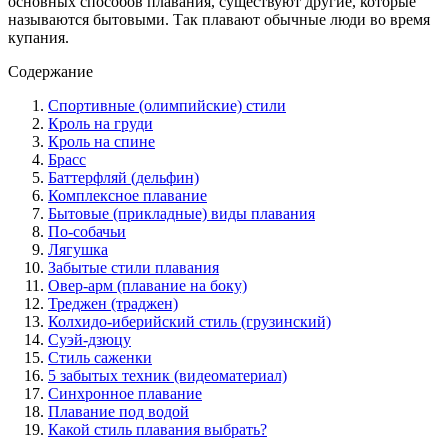
основных способов плавания, существуют другие, которые
называются бытовыми. Так плавают обычные люди во время
купания.
Содержание
Спортивные (олимпийские) стили
Кроль на груди
Кроль на спине
Брасс
Баттерфляй (дельфин)
Комплексное плавание
Бытовые (прикладные) виды плавания
По-собачьи
Лягушка
Забытые стили плавания
Овер-арм (плавание на боку)
Треджен (траджен)
Колхидо-иберийский стиль (грузинский)
Суэй-дзюцу
Стиль саженки
5 забытых техник (видеоматериал)
Синхронное плавание
Плавание под водой
Какой стиль плавания выбрать?