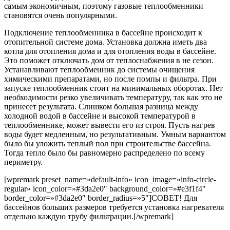
самым экономичным, поэтому газовые теплообменники
становятся очень популярными.
Подключение теплообменника в бассейне
происходит к
отопительной системе дома. Установка должна иметь два
котла для отопления дома и для отопления воды в бассейне.
Это поможет отключать дом от теплоснабжения в не сезон.
Устанавливают теплообменник до системы очищения
химическими препаратами, но после помпы и фильтра. При
запуске теплообменник стоит на минимальных оборотах. Нет
необходимости резко увеличивать температуру, так как это не
принесет результата. Слишком большая разница между
холодной водой в бассейне и высокой температурой в
теплообменнике, может вывести его из строя. Пусть нагрев
воды будет медленным, но результативным. Умным вариантом
было бы уложить теплый пол при строительстве бассейна.
Тогда тепло было бы равномерно распределено по всему
периметру.
[wpremark preset_name=»default-info» icon_image=»info-circle-
regular» icon_color=»#3da2e0″ background_color=»#e3f1f4″
border_color=»#3da2e0″ border_radius=»5″]
СОВЕТ!
Для
бассейнов больших размеров требуется установка нагревателя
отдельно каждую трубу фильтрации.
[/wpremark]