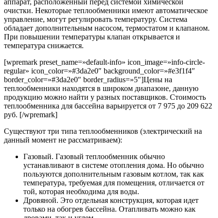
аппарат, расположенный перед системой химической
очистки. Некоторые теплообменники имеют автоматическое
управление, могут регулировать температуру. Система
обладает дополнительным насосом, термостатом и клапаном.
При повышении температуры клапан открывается и
температура снижается.
[wpremark preset_name=»default-info» icon_image=»info-circle-
regular» icon_color=»#3da2e0″ background_color=»#e3f1f4″
border_color=»#3da2e0″ border_radius=»5″]
Цены на
теплообменники находятся в широком диапазоне, данную
продукцию можно найти у разных поставщиков.
Стоимость
теплообменника для бассейна варьируется от 7 975 до 209 622
руб.
[/wpremark]
Существуют три типа теплообменников (электрический на
данный момент не рассматриваем):
Газовый. Газовый теплообменник обычно
устанавливают в системе отопления дома. Но обычно
пользуются дополнительным газовым котлом, так как
температура, требуемая для помещения, отличается от
той, которая необходима для воды.
Дровяной. Это отдельная конструкция, которая идет
только на обогрев бассейна. Отапливать можно как
дровами, так и углем.