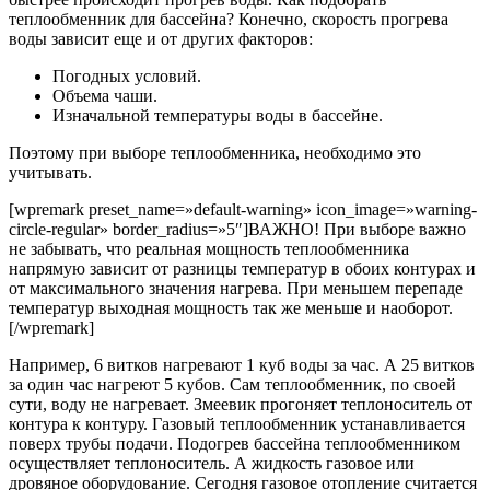
теплообменник для бассейна
? Конечно, скорость прогрева
воды зависит еще и от других факторов:
Погодных условий.
Объема чаши.
Изначальной температуры воды в бассейне.
Поэтому при выборе теплообменника, необходимо это
учитывать.
[wpremark preset_name=»default-warning» icon_image=»warning-
circle-regular» border_radius=»5″]
ВАЖНО!
При выборе важно
не забывать, что реальная мощность теплообменника
напрямую зависит от разницы температур в обоих контурах и
от максимального значения нагрева. При меньшем перепаде
температур выходная мощность так же меньше и наоборот.
[/wpremark]
Например, 6 витков нагревают 1 куб воды за час. А 25 витков
за один час нагреют 5 кубов. Сам теплообменник, по своей
сути, воду не нагревает. Змеевик прогоняет теплоноситель от
контура к контуру. Газовый теплообменник устанавливается
поверх трубы подачи.
Подогрев бассейна теплообменником
осуществляет теплоноситель. А жидкость газовое или
дровяное оборудование. Сегодня газовое отопление считается