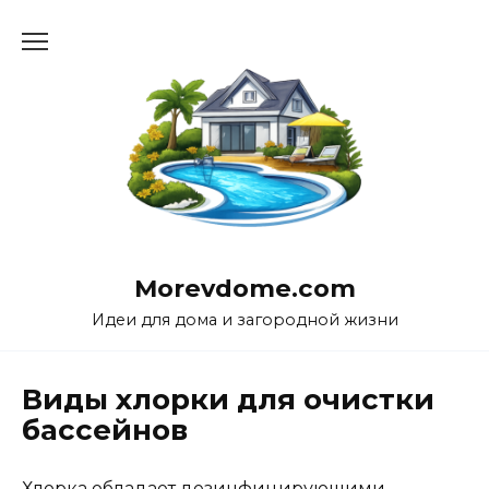
Перейти
к
содержанию
Morevdome.com
Идеи для дома и загородной жизни
Виды хлорки для очистки
бассейнов
Хлорка обладает дезинфицирующими