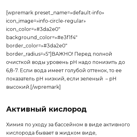
[wpremark preset_name=»default-info»
icon_image=»info-circle-regular»
icon_color=»#3da2e0″
background_color=»#e3f1f4″
border_color=»#3da2e0″
border_radius=»5″]ВАЖНО! Перед полной
очисткой воды уровень рН надо понизить до
6,8-7. Если вода имеет голубой оттенок, то ее
показатель рН низкий, если зеленый – рН
высокий.[/wpremark]
Активный кислород
Химия по уходу за бассейном в виде активного
кислорода бывает в жидком виде,