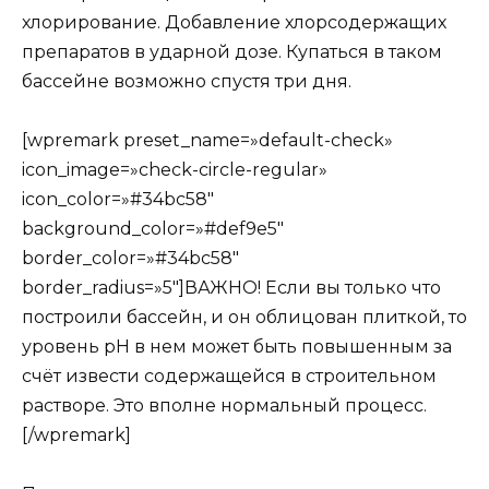
хлорирование. Добавление хлорсодержащих
препаратов в ударной дозе. Купаться в таком
бассейне возможно спустя три дня.
[wpremark preset_name=»default-check»
icon_image=»check-circle-regular»
icon_color=»#34bc58″
background_color=»#def9e5″
border_color=»#34bc58″
border_radius=»5″]ВАЖНО! Если вы только что
построили бассейн, и он облицован плиткой, то
уровень рН в нем может быть повышенным за
счёт извести содержащейся в строительном
растворе. Это вполне нормальный процесс.
[/wpremark]