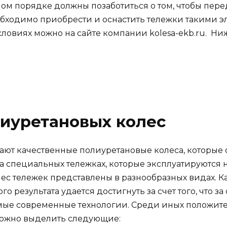
ом порядке должны позаботиться о том, чтобы пер
обходимо приобрести и оснастить тележки такими э
условиях можно на сайте компании kolesa-ekb.ru. 
иуретановых колес
ют качественные полиуретановые колеса, которые 
 специальных тележках, которые эксплуатируются н
ес тележек представлены в разнообразных видах. К
о результата удается достигнуть за счет того, что з
ые современные технологии. Среди иных положите
можно выделить следующие: