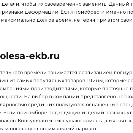
 детали, чтобы их своевременно заменить. Данный 
е признаки деформации. Если приобрести именно п
ни максимально долгое время, не теряя при этом св
olesa-ekb.ru
тельного времени занимается реализацией полиур
дин из самых популярных товаров. Шины, которые р
компаниями производителями, которые постоянно 
щности. На выбор в компании представлено неско
пулярностью среди них пользуются оснащенные сп
ые. Если при выборе подходящих изделий возникнут
алов. Консультанты выслушают клиента, выяснят, к
ы и посоветуют оптимальный вариант.