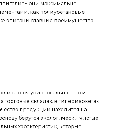
едвигались они максимально
лементами, как
полиуретановые
Ниже описаны главные преимущества
отличаются универсальностью и
а торговые складах, в гипермаркетах
ачество продукции находится на
а основу берутся экологически чистые
льных характеристик, которые