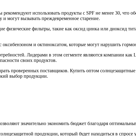
ерты рекомендуют использовать продукты с SPF не менее 30, что
у и могут вызывать преждевременное старение.
 физические фильтры, такие как оксид цинка или диоксид тита
 с оксибензоном и октиноксатом, которые могут нарушить гормо
ебностей. Лидерами в этом сегменте являются компании как La 
опасности своих продуктов.
рать проверенных поставщиков. Купить оптом солнцезащитные с
окий выбор продукции.
позволяют значительно экономить бюджет благодаря оптимальны
олнцезащитной продукции, который будет находиться в спросе 