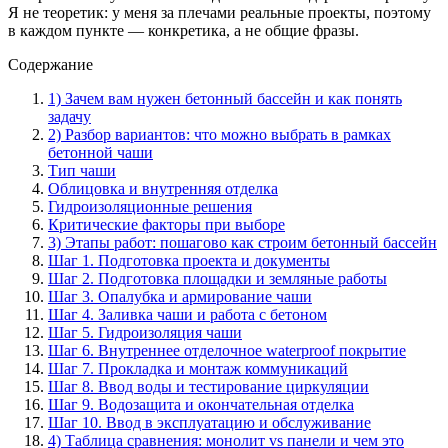
Я не теоретик: у меня за плечами реальные проекты, поэтому
в каждом пункте — конкретика, а не общие фразы.
Содержание
1) Зачем вам нужен бетонный бассейн и как понять
задачу
2) Разбор вариантов: что можно выбрать в рамках
бетонной чаши
Тип чаши
Облицовка и внутренняя отделка
Гидроизоляционные решения
Критические факторы при выборе
3) Этапы работ: пошагово как строим бетонный бассейн
Шаг 1. Подготовка проекта и документы
Шаг 2. Подготовка площадки и земляные работы
Шаг 3. Опалубка и армирование чаши
Шаг 4. Заливка чаши и работа с бетоном
Шаг 5. Гидроизоляция чаши
Шаг 6. Внутреннее отделочное waterproof покрытие
Шаг 7. Прокладка и монтаж коммуникаций
Шаг 8. Ввод воды и тестирование циркуляции
Шаг 9. Водозащита и окончательная отделка
Шаг 10. Ввод в эксплуатацию и обслуживание
4) Таблица сравнения: монолит vs панели и чем это