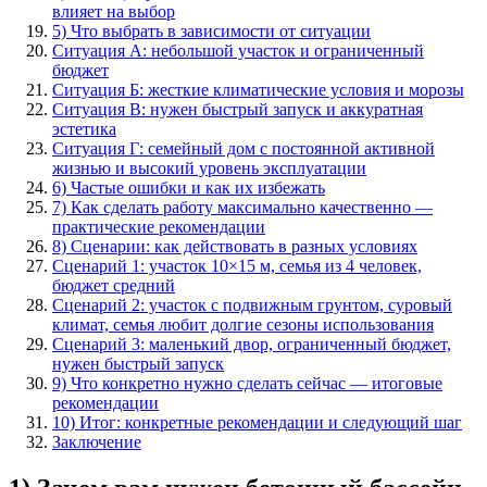
влияет на выбор
5) Что выбрать в зависимости от ситуации
Ситуация А: небольшой участок и ограниченный
бюджет
Ситуация Б: жесткие климатические условия и морозы
Ситуация В: нужен быстрый запуск и аккуратная
эстетика
Ситуация Г: семейный дом с постоянной активной
жизнью и высокий уровень эксплуатации
6) Частые ошибки и как их избежать
7) Как сделать работу максимально качественно —
практические рекомендации
8) Сценарии: как действовать в разных условиях
Сценарий 1: участок 10×15 м, семья из 4 человек,
бюджет средний
Сценарий 2: участок с подвижным грунтом, суровый
климат, семья любит долгие сезоны использования
Сценарий 3: маленький двор, ограниченный бюджет,
нужен быстрый запуск
9) Что конкретно нужно сделать сейчас — итоговые
рекомендации
10) Итог: конкретные рекомендации и следующий шаг
Заключение