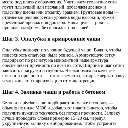
место под плитку обрамления. Учитываем геологию: если
грунт плывущий или песчаный, добавляем дренаж и
подсыпку щебня или отсыпку гравием. Грунтовые воды —
отдельный разговор: если уровень воды высокий, нужен
временный дренаж и водоотвод. Наша цель — ровная,
прочная платформа без просадок под чашей.
Шаг 3. Опалубка и армирование чаши
Опалубку возводят по уровню будущей чаши. Важно, чтобы
поверхность опалубки была ровной. Армирующую сетку
подбирают по расчету: на монолитной чаше арматура
обеспечивает прочность по всей высоте. Ширина и шаг сетки
зависят от нагрузки и глубины. Не экономим на качестве
стяжки и прочности — это те элементы, которые держат чашу
и удерживают гидроизоляцию от микротрещин.
Шаг 4. Заливка чаши и работа с бетоном
Бетон для piscine чаши подбирают по марке и составу —
обычно не ниже М300 и добавляют пластификатор, чтобы
получить нужную текучесть без потери прочности. Заливку
лучше проводить слоем примерно 15–20 см, чередуя
укрупненную заливку с вибрированием, чтобы устранить