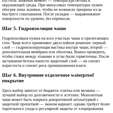
пустоты. Важный момент — температура бетона и
окружающей среды. При минусовых температурах нужен
обогрев зоны заливки, чтобы не возникли трещины из-за
быстрого схватывания. После укладки — выравнивание
поверхности по уровню, без перекосов.
Шаг 5. Гидроизоляция чаши
Гидроизоляция нужна на всех участках чаши и прилегающих
стен. Чаще всего применяют двухслойное решение: первый
слой — гидроизолирующая мастика внутри чаши; второй —
дополнительная мембрана или оболочка. Важно проверить,
чтобы стыки между этажами и углы были герметичны. После
застывания бетона нанести защитный слой — он снизит
пористость и снизит риск проникновения влаги.
Шаг 6. Внутреннее отделочное waterproof
покрытие
Здесь выбор зависит от бюджета: плитка или мозаика —
лучший выбор по долговечности и эстетике. Монолитная
чашa может быть покрыта декоративной штукатуркой с
защитной пропиткой — эконом вариант, однако требует более
тщательного ухода и регулярной защиты от хлорирования.