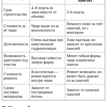
панелях
4–8 недель (в
Срок
зависимости от
3–6 недель
строительства
объема)
Немного ниже за счет
Стоимость за
Чаще выше из-за
панелей, но с
м² чаши
монолитности
монтажом
Очень высокая при
Тоже высокая, но
Долговечность
качественной
зависит от крепления
гидроизоляции
панелей
Возможность
Менее гибкая форма,
Высокая гибкость:
адаптации под
чаще ограничена
любую форму
участок
панели
Классическая —
Ремонт возможен, но
Сложность
ремонтируется
может быть дороже
ремонта
внутри чаши
из-за панелей
Сроки
Зависит от
Зависит от наличия
поставки
поставщиков
панелей
материалов
бетона