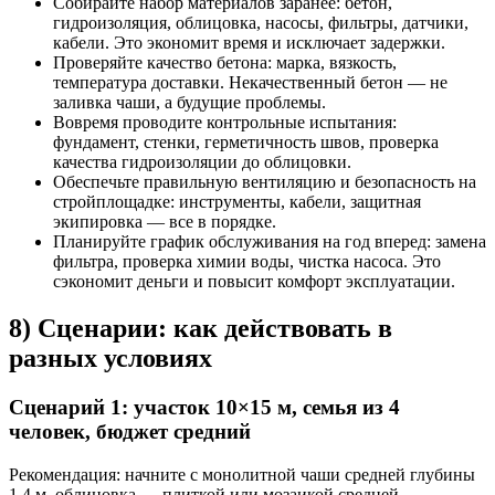
Собирайте набор материалов заранее: бетон,
гидроизоляция, облицовка, насосы, фильтры, датчики,
кабели. Это экономит время и исключает задержки.
Проверяйте качество бетона: марка, вязкость,
температура доставки. Некачественный бетон — не
заливка чаши, а будущие проблемы.
Вовремя проводите контрольные испытания:
фундамент, стенки, герметичность швов, проверка
качества гидроизоляции до облицовки.
Обеспечьте правильную вентиляцию и безопасность на
стройплощадке: инструменты, кабели, защитная
экипировка — все в порядке.
Планируйте график обслуживания на год вперед: замена
фильтра, проверка химии воды, чистка насоса. Это
сэкономит деньги и повысит комфорт эксплуатации.
8) Сценарии: как действовать в
разных условиях
Сценарий 1: участок 10×15 м, семья из 4
человек, бюджет средний
Рекомендация: начните с монолитной чаши средней глубины
1,4 м, облицовка — плиткой или мозаикой средней