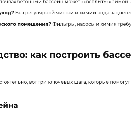
почвах бетонный бассейн может «»всплыть»» зимой, 
уход?
Без регулярной чистки и химии вода зацветёт
ческого помещения?
Фильтры, насосы и химия требу
ство: как построить басс
тоятельно, вот три ключевых шага, которые помогут
сейна