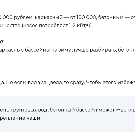
10 000 рублей, каркасный — от 100 000, бетонный — 
чество (насос потребляет 1-2 кВт/ч).
й?
аркасные бассейны на зиму лучше разбирать, бетон
а. Но если вода зацвела, то сразу. Чтобы этого избе
вень грунтовых вод, бетонный бассейн может «»всплы
крепление чаши.