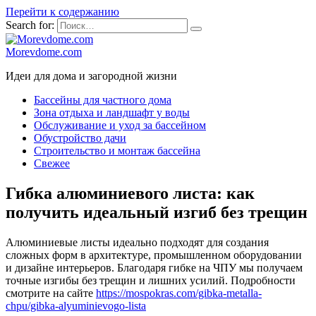
Перейти к содержанию
Search for:
Morevdome.com
Идеи для дома и загородной жизни
Бассейны для частного дома
Зона отдыха и ландшафт у воды
Обслуживание и уход за бассейном
Обустройство дачи
Строительство и монтаж бассейна
Свежее
Гибка алюминиевого листа: как
получить идеальный изгиб без трещин
Алюминиевые листы идеально подходят для создания
сложных форм в архитектуре, промышленном оборудовании
и дизайне интерьеров. Благодаря гибке на ЧПУ мы получаем
точные изгибы без трещин и лишних усилий. Подробности
смотрите на сайте
https://mospokras.com/gibka-metalla-
chpu/gibka-alyuminievogo-lista