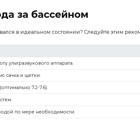
да за бассейном
тавался в идеальном состоянии? Следуйте этим рек
ту ультразвукового аппарата.
ю сачка и щетки.
птимально 7.2-7.6).
стем.
водой по мере необходимости.