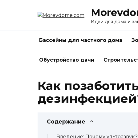
Перейти
Morevdo
к
содержанию
Идеи для дома и з
Бассейны для частного дома
Зо
Обустройство дачи
Строительс
Как позаботить
дезинфекцией?
Содержание
Введение: Почему ультразвук?