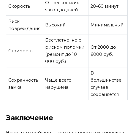
От нескольких
Скорость
20–60 минут
часов до дней
Риск
Высокий
Минимальный
повреждения
Бесплатно, но с
риском поломки
От 2000 до
Стоимость
(ремонт до 10
6000 руб.
000 руб.)
В
Сохранность
Чаще всего
большинстве
замка
нарушена
случаев
сохраняется
Заключение
Вскрытие сейфов — это не просто техническая