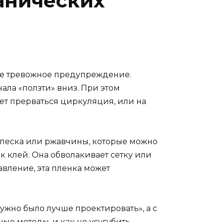
анических
вое тревожное предупреждение.
ала «ползти» вниз. При этом
ет прерваться циркуляция, или на
т песка или ржавчины, которые можно
к клей. Она обволакивает сетку или
авление, эта пленка может
«нужно было лучше проектировать», а с
ые методы, и как не усугубить