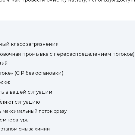
ный класс загрязнения
новочная промывка с перераспределением потоков)
вий:
оке» (CIP без остановки)
ски:
ть в вашей ситуации
бляют ситуацию
ь максимальный поток сразу
температуры
этапом смыва химии