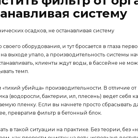
истить фильтр от орг
танавливая систему
 своего оборудования, и тут бросается в глаза пер
 на выходе упало, а производительность системы нач
анавливать, клиенты ждут воды, в бассейне не мож
ывать темп.
й «тихий убийца» производительности. В отличие о
а (водоросли, бактерии, ил, плесень) ведет себя ка
аемую пленку. Если вы начнете просто сбрасывать д
ее, превратив фильтр в бетонный блок.
вать в такой ситуации на практике. Без теории, без 
м, как провести очистку на лету, используя доступн