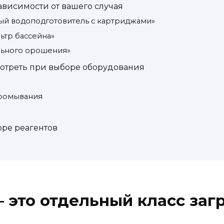
ависимости от вашего случая
й водоподготовитель с картриджами»
ьтр бассейна»
льного орошения»
мотреть при выборе оборудования
я
промывания
оре реагентов
 это отдельный класс заг