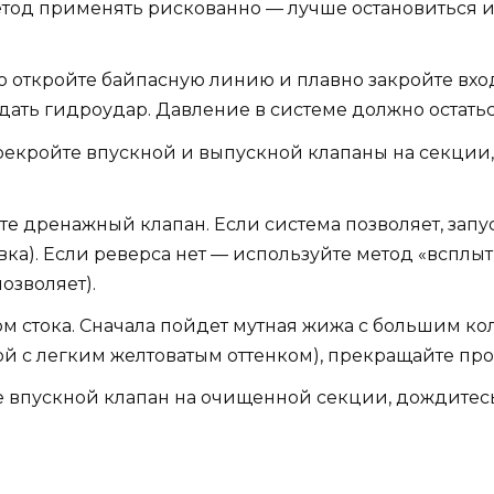
метод применять рискованно — лучше остановиться и 
откройте байпасную линию и плавно закройте вхо
здать гидроудар. Давление в системе должно остать
екройте впускной и выпускной клапаны на секции, 
е дренажный клапан. Если система позволяет, зап
ка). Если реверса нет — используйте метод «всплыт
озволяет).
ом стока. Сначала пойдет мутная жижа с большим ко
ой с легким желтоватым оттенком), прекращайте пр
е впускной клапан на очищенной секции, дождитес