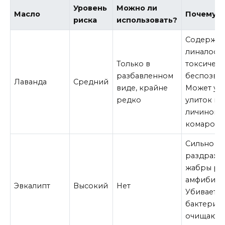
Уровень
Можно ли
Масло
Почему
риска
использовать?
Содержи
линалоол
Только в
токсичен 
разбавленном
беспозво
Лаванда
Средний
виде, крайне
Может уб
редко
улиток и
личинок
комаров.
Сильно
раздража
жабры ры
амфибий.
Эвкалипт
Высокий
Нет
Убивает
бактерии,
очищающ