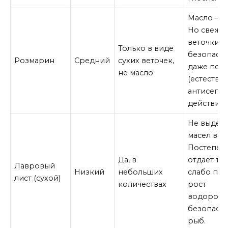
Масло — о
Но свежи
веточки 
Только в виде
безопасн
Розмарин
Средний
сухих веточек,
даже пол
не масло
(естестве
антисепт
действие)
Не выдел
масел в во
Постепен
Да, в
отдаёт та
Лавровый
Низкий
небольших
слабо по
лист (сухой)
количествах
рост
водоросл
безопасен
рыб.