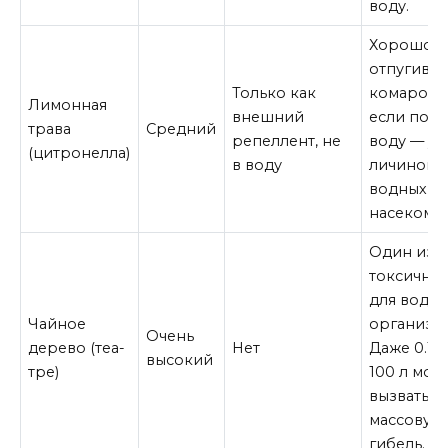
воду.
Хорошо
отпугивае
Только как
комаров, 
Лимонная
внешний
если попа
трава
Средний
репеллент, не
воду — уб
(цитронелла)
в воду
личинок 
водных
насекомых
Один из 
токсичных
для водн
Чайное
организм
Очень
дерево (теа-
Нет
Даже 0.1 м
высокий
тре)
100 л мож
вызвать
массовую
гибель.