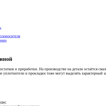
ь
еплоносителя
енно
зиной
 остатков и приработки. На производстве на детали остаётся см
вые уплотнители и прокладки тоже могут выделять характерный з
оды;