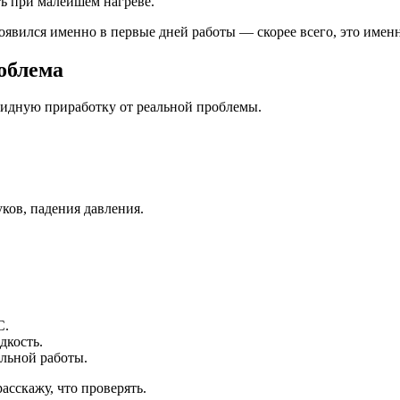
ь при малейшем нагреве.
появился именно в первые дней работы — скорее всего, это имен
облема
обидную приработку от реальной проблемы.
уков, падения давления.
C.
дкость.
альной работы.
асскажу, что проверять.