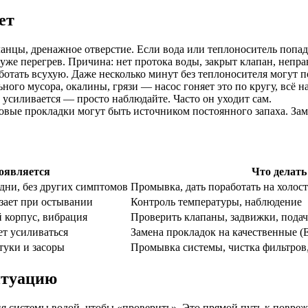
ет
нцы, дренажное отверстие. Если вода или теплоноситель попада
же перегрев. Причина: нет протока воды, закрыт клапан, непра
отать всухую. Даже несколько минут без теплоносителя могут п
ного мусора, окалины, грязи — насос гоняет это по кругу, всё на
 усиливается — просто наблюдайте. Часто он уходит сам.
вые прокладки могут быть источником постоянного запаха. За
оявляется
Что делать
дни, без других симптомов
Промывка, дать поработать на холост
езает при остывании
Контроль температуры, наблюдение
 корпус, вибрация
Проверить клапаны, задвижки, пода
ет усиливаться
Замена прокладок на качественные 
туки и засоры
Промывка системы, чистка фильтров,
итуацию
я системы водой, чтобы «проверить». Это прямой путь к повреж