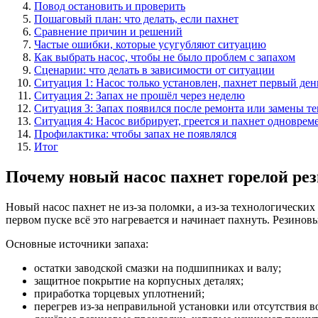
Повод остановить и проверить
Пошаговый план: что делать, если пахнет
Сравнение причин и решений
Частые ошибки, которые усугубляют ситуацию
Как выбрать насос, чтобы не было проблем с запахом
Сценарии: что делать в зависимости от ситуации
Ситуация 1: Насос только установлен, пахнет первый ден
Ситуация 2: Запах не прошёл через неделю
Ситуация 3: Запах появился после ремонта или замены т
Ситуация 4: Насос вибрирует, греется и пахнет одноврем
Профилактика: чтобы запах не появлялся
Итог
Почему новый насос пахнет горелой ре
Новый насос пахнет не из-за поломки, а из-за технологических
первом пуске всё это нагревается и начинает пахнуть. Резино
Основные источники запаха:
остатки заводской смазки на подшипниках и валу;
защитное покрытие на корпусных деталях;
приработка торцевых уплотнений;
перегрев из-за неправильной установки или отсутствия в