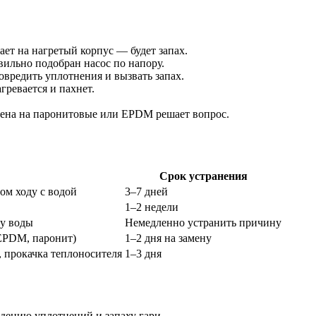
ет на нагретый корпус — будет запах.
вильно подобран насос по напору.
овредить уплотнения и вызвать запах.
гревается и пахнет.
мена на паронитовые или EPDM решает вопрос.
Срок устранения
ом ходу с водой
3–7 дней
1–2 недели
чу воды
Немедленно устранить причину
(EPDM, паронит)
1–2 дня на замену
 прокачка теплоносителя
1–3 дня
дению уплотнений и запаху гари.