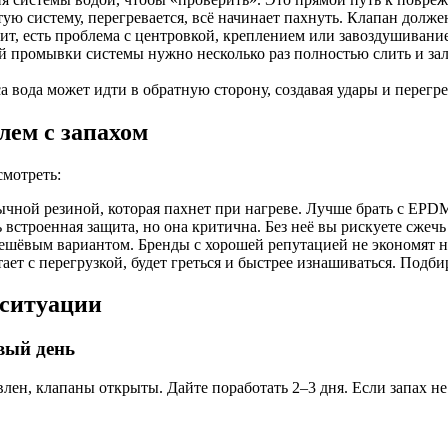
ую систему, перегревается, всё начинает пахнуть. Клапан долже
т, есть проблема с центровкой, креплением или завоздушивание
 промывки системы нужно несколько раз полностью слить и зали
а вода может идти в обратную сторону, создавая удары и перегр
лем с запахом
смотреть:
ычной резиной, которая пахнет при нагреве. Лучше брать с EP
 встроенная защита, но она критична. Без неё вы рискуете сжеч
ешёвым вариантом. Бренды с хорошей репутацией не экономят н
ает с перегрузкой, будет греться и быстрее изнашиваться. Подби
 ситуации
рвый день
авлен, клапаны открыты. Дайте поработать 2–3 дня. Если запах 