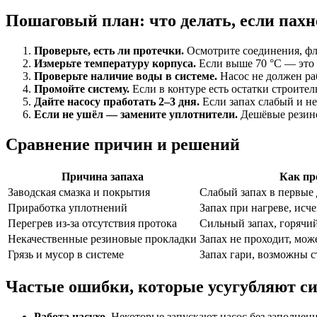
Пошаговый план: что делать, если пахн
Проверьте, есть ли протечки.
Осмотрите соединения, фла
Измерьте температуру корпуса.
Если выше 70 °C — это у
Проверьте наличие воды в системе.
Насос не должен раб
Промойте систему.
Если в контуре есть остатки строитель
Дайте насосу пработать 2–3 дня.
Если запах слабый и не
Если не ушёл — замените уплотнители.
Дешёвые резино
Сравнение причин и решений
Причина запаха
Как пр
Заводская смазка и покрытия
Слабый запах в первые 
Приработка уплотнений
Запах при нагреве, исч
Перегрев из-за отсутствия протока
Сильный запах, горячий
Некачественные резиновые прокладки
Запах не проходит, мож
Грязь и мусор в системе
Запах гари, возможны с
Частые ошибки, которые усугубляют с
Работа насухо.
Некоторые запускают насос без заполнени