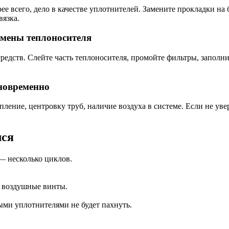
ее всего, дело в качестве уплотнителей. Замените прокладки н
вязка.
амены теплоносителя
редств. Слейте часть теплоносителя, промойте фильтры, заполни
дновременно
епление, центровку труб, наличие воздуха в системе. Если не у
лся
— несколько циклов.
з воздушные винты.
ыми уплотнителями не будет пахнуть.