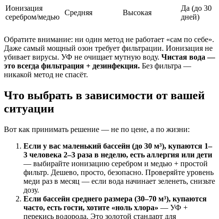
Ионизация
Да (до 30
Средняя
Высокая
серебром/медью
дней)
Обратите внимание: ни один метод не работает «сам по себе».
Даже самый мощный озон требует фильтрации. Ионизация не
убивает вирусы. УФ не очищает мутную воду.
Чистая вода —
это всегда фильтрация + дезинфекция.
Без фильтра —
никакой метод не спасёт.
Что выбрать в зависимости от вашей
ситуации
Вот как принимать решение — не по цене, а по жизни:
Если у вас маленький бассейн (до 30 м³), купаются 1–
3 человека 2–3 раза в неделю, есть аллергия или дети
— выбирайте ионизацию серебром и медью + простой
фильтр. Дешево, просто, безопасно. Проверяйте уровень
меди раз в месяц — если вода начинает зеленеть, снизьте
дозу.
Если бассейн среднего размера (30–70 м³), купаются
часто, есть гости, хотите «ноль хлора»
— УФ +
перекись водорода. Это золотой стандарт для