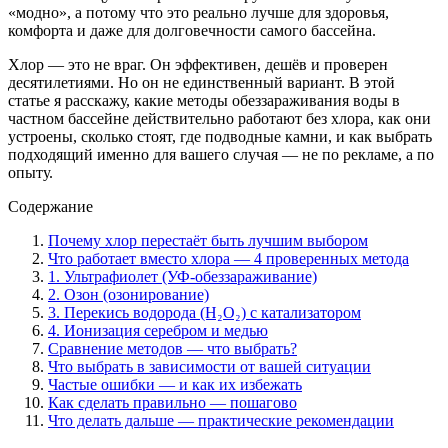
«модно», а потому что это реально лучше для здоровья,
комфорта и даже для долговечности самого бассейна.
Хлор — это не враг. Он эффективен, дешёв и проверен
десятилетиями. Но он не единственный вариант. В этой
статье я расскажу, какие методы обеззараживания воды в
частном бассейне действительно работают без хлора, как они
устроены, сколько стоят, где подводные камни, и как выбрать
подходящий именно для вашего случая — не по рекламе, а по
опыту.
Содержание
Почему хлор перестаёт быть лучшим выбором
Что работает вместо хлора — 4 проверенных метода
1. Ультрафиолет (УФ-обеззараживание)
2. Озон (озонирование)
3. Перекись водорода (H₂O₂) с катализатором
4. Ионизация серебром и медью
Сравнение методов — что выбрать?
Что выбрать в зависимости от вашей ситуации
Частые ошибки — и как их избежать
Как сделать правильно — пошагово
Что делать дальше — практические рекомендации