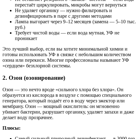
перестаёт циркулировать, микробы могут вернуться
Не удаляет органику — нужно фильтровать и
дезинфицировать в паре с другими методами
Лампа выгорает через 9–12 месяцев (замена — 5–10 тыс.
руб.)
Требует чистой воды — если вода мутная, УФ не
проникает
Это лучший выбор, если вы хотите минимальной химии и
готовы использовать УФ в связке с небольшим количеством
озона или перекиси. Многие профессионалы называют УФ
«сердцем» безхлорной системы.
2. Озон (озонирование)
Озон — это нечто вроде «сильного хлора без хлора». Он
образуется из кислорода в воздухе с помощью специального
генератора, который подаёт его в воду через эжектор или
мембрану. Озон — мощный окислитель: он мгновенно
убивает бактерии, разрушает органику, удаляет запахи и даже
делает воду прозрачнее.
Плюсы:
Самый сильный природный дезинфектант — в 3000 раз