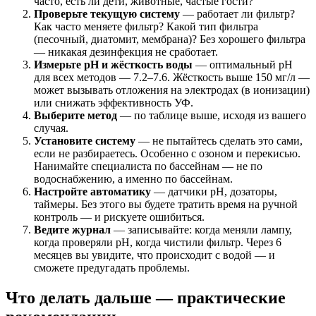
часто, есть ли дети, животные, частые гости?
Проверьте текущую систему
— работает ли фильтр?
Как часто меняете фильтр? Какой тип фильтра
(песочный, диатомит, мембрана)? Без хорошего фильтра
— никакая дезинфекция не сработает.
Измерьте pH и жёсткость воды
— оптимальный pH
для всех методов — 7.2–7.6. Жёсткость выше 150 мг/л —
может вызывать отложения на электродах (в ионизации)
или снижать эффективность УФ.
Выберите метод
— по таблице выше, исходя из вашего
случая.
Установите систему
— не пытайтесь сделать это сами,
если не разбираетесь. Особенно с озоном и перекисью.
Нанимайте специалиста по бассейнам — не по
водоснабжению, а именно по бассейнам.
Настройте автоматику
— датчики pH, дозаторы,
таймеры. Без этого вы будете тратить время на ручной
контроль — и рискуете ошибиться.
Ведите журнал
— записывайте: когда меняли лампу,
когда проверяли pH, когда чистили фильтр. Через 6
месяцев вы увидите, что происходит с водой — и
сможете предугадать проблемы.
Что делать дальше — практические