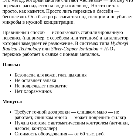
Это метод, который многие считают «зелёным» — потому что
перекись распадается на воду и кислород. Но это не так
просто, как кажется. Просто лить перекись в бассейн —
бесполезно. Она быстро разлагается под солнцем и не убивает
микробы в нужной концентрации.
Правильный способ — использовать стабилизированную
перекись (например, с серебром или титаном) и катализатор,
который замедляет её разложение. В системах типа
Hydroxyl
Radical Technology
или
Silver-Copper Ionization + H₂O₂
перекись работает в связке с ионами металлов.
Плюсы:
Безопасна для кожи, глаз, дыхания
Не оставляет запаха
Не повреждает покрытие
Нет хлорамминов
Минусы:
Требует точной дозировки — слишком мало — не
работает, слишком много — может повредить фильтр
Нужна система с автоматическим контролем (датчики,
насосы, контроллер)
Стоимость оборудования — от 60 тыс. руб.