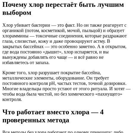
Почему хлор перестаёт быть лучшим
выбором
Хлор убивает бактерии — это факт. Но он также реагирует с
органикой (потом, косметикой, мочой, пыльцой) и образует
хлораммины — токсичные соединения, которые раздражают
глаза, слизистые, кожу и даже провоцируют астму. В
закрытых бассейнах — это особенно заметно. А в открытом,
где вода постоянно «дышит», хлор испаряется, и вы
вынуждены добавлять его чаще — и всё равно не
избавляетесь от запаха.
Кроме того, хлор разрушает покрытие бассейна,
металлические элементы, оборудование. Он требует
постоянного контроля pH, частых тестов, точной дозировки.
Многие владельцы просто устают от этого ритуала. И хотят —
чтобы вода была чистой, но без химического «пахнущего»
контроля.
Что работает вместо хлора — 4
проверенных метода
Все методы без хлора работают по одному принципу: либо