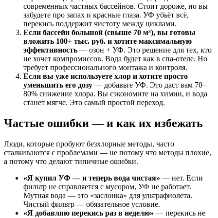
современных частных бассейнов. Стоит дороже, но вы
забудете про запах и красные глаза. УФ убьёт всё,
перекись поддержит чистоту между циклами.
Если бассейн большой (свыше 70 м³), вы готовы
вложить 100+ тыс. руб. и хотите максимальную
эффективность
— озон + УФ. Это решение для тех, кто
не хочет компромиссов. Вода будет как в спа-отеле. Но
требует профессионального монтажа и контроля.
Если вы уже используете хлор и хотите просто
уменьшить его дозу
— добавьте УФ. Это даст вам 70–
80% снижение хлора. Вы сэкономите на химии, и вода
станет мягче. Это самый простой переход.
Частые ошибки — и как их избежать
Люди, которые пробуют безхлорные методы, часто
сталкиваются с проблемами — не потому что методы плохие,
а потому что делают типичные ошибки.
«Я купил УФ — и теперь вода чистая»
— нет. Если
фильтр не справляется с мусором, УФ не работает.
Мутная вода — это «заслонка» для ультрафиолета.
Чистый фильтр — обязательное условие.
«Я добавляю перекись раз в неделю»
— перекись не