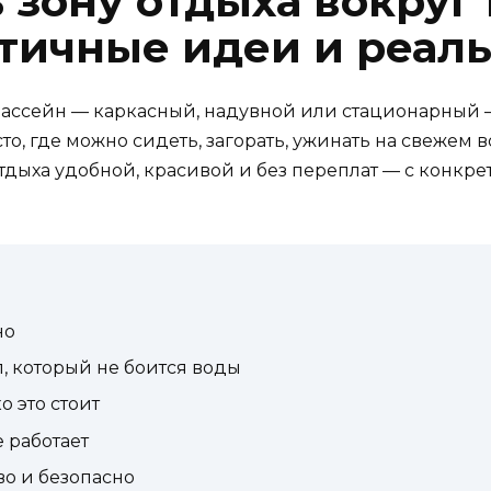
ь зону отдыха вокруг
ктичные идеи и реа
бассейн — каркасный, надувной или стационарный —
сто, где можно сидеть, загорать, ужинать на свежем 
 отдыха удобной, красивой и без переплат — с кон
но
, который не боится воды
о это стоит
е работает
о и безопасно