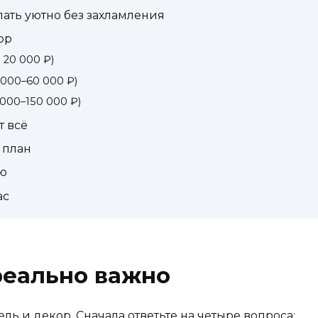
лать уютно без захламления
ор
 20 000 ₽)
 000–60 000 ₽)
000–150 000 ₽)
т всё
 план
ию
ас
 реально важно
ль и декор. Сначала ответьте на четыре вопроса: