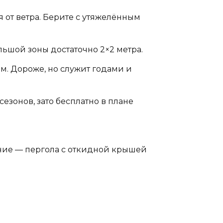
 от ветра. Берите с утяжелённым
льшой зоны достаточно 2×2 метра.
. Дороже, но служит годами и
езонов, зато бесплатно в плане
ние — пергола с откидной крышей