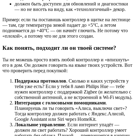
должен быть доступен для обновлений и диагностики
— но не висеть на виду, как «технологичный» декор.
Пример: если ты поставишь контроллер в щитке на лестнице
— там, где температура зимой падает до +5°C, а летом
поднимается до +40°C — он начнёт глючить. Не потому что
«плохой», а потому что не для этого создан.
Как понять, подходит ли он твоей системе?
Ты не можешь просто взять любой контроллер и «впихнуть»
его в дом. Он должен говорить на языке твоих устройств. Вот
что проверить перед покупкой:
Поддержка протоколов
. Сколько и каких устройств у
тебя уже есть? Если у тебя 8 ламп Philips Hue — тебе
нужен контроллер с поддержкой Zigbee (и желательно с
собственной антенной, а не встроенной в Wi-Fi модуль).
Интеграция с голосовыми помощниками
.
Планируешь ли ты говорить «Алиса, выключи свет»?
Тогда контроллер должен работать с Яндекс.Алисой,
Google Assistant или Siri через HomeKit.
Локальное управление
. Если интернет упадёт —
должен ли свет работать? Хороший контроллер умеет
работать без облака. Плохой — превращается в кирпич.