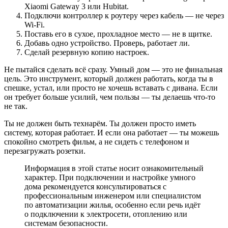
Xiaomi Gateway 3 или Hubitat.
Подключи контроллер к роутеру через кабель — не через
Wi-Fi.
Поставь его в сухое, прохладное место — не в щитке.
Добавь одно устройство. Проверь, работает ли.
Сделай резервную копию настроек.
Не пытайся сделать всё сразу. Умный дом — это не финальная
цель. Это инструмент, который должен работать, когда ты в
спешке, устал, или просто не хочешь вставать с дивана. Если
он требует больше усилий, чем пользы — ты делаешь что-то
не так.
Ты не должен быть технарём. Ты должен просто иметь
систему, которая работает. И если она работает — ты можешь
спокойно смотреть фильм, а не сидеть с телефоном и
перезагружать розетки.
Информация в этой статье носит ознакомительный
характер. При подключении и настройке умного
дома рекомендуется консультироваться с
профессиональным инженером или специалистом
по автоматизации жилья, особенно если речь идёт
о подключении к электросети, отоплению или
системам безопасности.