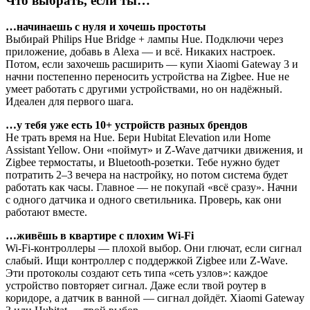
Что выбрать, если ты…
…начинаешь с нуля и хочешь простоты
Выбирай Philips Hue Bridge + лампы Hue. Подключи через
приложение, добавь в Alexa — и всё. Никаких настроек.
Потом, если захочешь расширить — купи Xiaomi Gateway 3 и
начни постепенно переносить устройства на Zigbee. Hue не
умеет работать с другими устройствами, но он надёжный.
Идеален для первого шага.
…у тебя уже есть 10+ устройств разных брендов
Не трать время на Hue. Бери Hubitat Elevation или Home
Assistant Yellow. Они «поймут» и Z-Wave датчики движения, и
Zigbee термостаты, и Bluetooth-розетки. Тебе нужно будет
потратить 2–3 вечера на настройку, но потом система будет
работать как часы. Главное — не покупай «всё сразу». Начни
с одного датчика и одного светильника. Проверь, как они
работают вместе.
…живёшь в квартире с плохим Wi-Fi
Wi-Fi-контроллеры — плохой выбор. Они глючат, если сигнал
слабый. Ищи контроллер с поддержкой Zigbee или Z-Wave.
Эти протоколы создают сеть типа «сеть узлов»: каждое
устройство повторяет сигнал. Даже если твой роутер в
коридоре, а датчик в ванной — сигнал дойдёт. Xiaomi Gateway