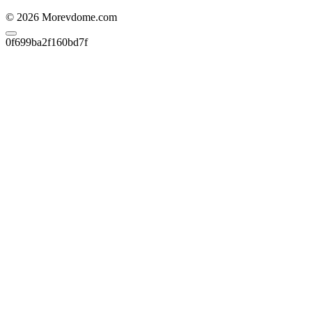
© 2026 Morevdome.com
0f699ba2f160bd7f