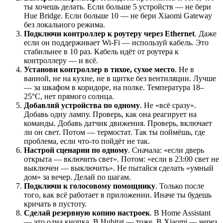
ты хочешь делать. Если больше 5 устройств — не бери
Hue Bridge. Если больше 10 — не бери Xiaomi Gateway
без локального режима.
Подключи контроллер к роутеру через Ethernet
. Даже
если он поддерживает Wi-Fi — используй кабель. Это
стабильнее в 10 раз. Кабель идёт от роутера к
контроллеру — и всё.
Установи контроллер в тихое, сухое место
. Не в
ванной, не на кухне, не в щитке без вентиляции. Лучше
— за шкафом в коридоре, на полке. Температура 18–
25°C, нет прямого солнца.
Добавляй устройства по одному
. Не «всё сразу».
Добавь одну лампу. Проверь, как она реагирует на
команды. Добавь датчик движения. Проверь, включает
ли он свет. Потом — термостат. Так ты поймёшь, где
проблема, если что-то пойдёт не так.
Настрой сценарии по одному
. Сначала: «если дверь
открыта — включить свет». Потом: «если в 23:00 свет не
выключен — выключить». Не пытайся сделать «умный
дом» за вечер. Делай по шагам.
Подключи к голосовому помощнику
. Только после
того, как всё работает в приложении. Иначе ты будешь
кричать в пустоту.
Сделай резервную копию настроек
. В Home Assistant
— это одна кнопка. В Hubitat — тоже. В Xiaomi — через