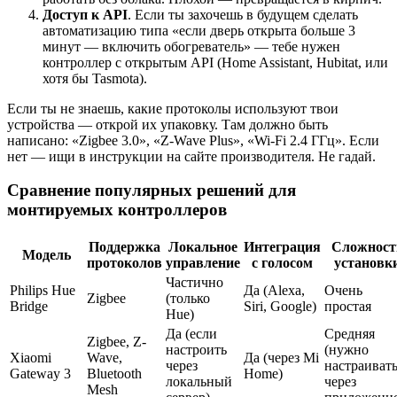
Доступ к API
. Если ты захочешь в будущем сделать
автоматизацию типа «если дверь открыта больше 3
минут — включить обогреватель» — тебе нужен
контроллер с открытым API (Home Assistant, Hubitat, или
хотя бы Tasmota).
Если ты не знаешь, какие протоколы используют твои
устройства — открой их упаковку. Там должно быть
написано: «Zigbee 3.0», «Z-Wave Plus», «Wi-Fi 2.4 ГГц». Если
нет — ищи в инструкции на сайте производителя. Не гадай.
Сравнение популярных решений для
монтируемых контроллеров
Поддержка
Локальное
Интеграция
Сложност
Модель
протоколов
управление
с голосом
установк
Частично
Philips Hue
Да (Alexa,
Очень
Zigbee
(только
Bridge
Siri, Google)
простая
Hue)
Да (если
Средняя
Zigbee, Z-
настроить
(нужно
Xiaomi
Wave,
Да (через Mi
через
настраиват
Gateway 3
Bluetooth
Home)
локальный
через
Mesh