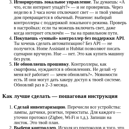
Игнорируешь локальное управление
. Ты думаешь: «А
что, если интернет упадёт?» — и не проверяешь. Через
неделю в 3 часа ночи отключают свет — и твой умный
дом превращается в обычный. Решение: выбирай
контроллеры с поддержкой локального режима. Проверь
в настройках: если ты можешь включить свет, даже
когда интернет отключён — ты на правильном пути.
Покупаешь «умный» контроллер без поддержки API
.
Ты хочешь сделать автоматизацию? Без API — не
получится. Home Assistant и Hubitat позволяют писать
сценарии вручную. Hue — нет. Это как купить машину
без руля.
Не обновляешь прошивку
. Контроллеры, как
смартфоны, нуждаются в обновлениях. Не делай «у
меня всё работает — зачем обновлять?». Уязвимости
есть. И они могут дать хакеру доступ к твоей системе.
Обновляй раз в 2–3 месяца.
Как лучше сделать — пошаговая инструкция
Сделай инвентаризацию
. Перечисли все устройства:
лампы, датчики, розетки, термостаты. Для каждого —
уточни протокол (Zigbee, Wi-Fi и т.д.). Запиши на
листок. Это твой план.
Выбери контроллер
. Исходя из протоколов и того, что