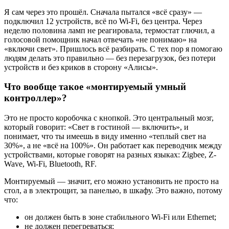
Я сам через это прошёл. Сначала пытался «всё сразу» —
подключил 12 устройств, всё по Wi-Fi, без центра. Через
неделю половина ламп не реагировала, термостат глючил, а
голосовой помощник начал отвечать «не понимаю» на
«включи свет». Пришлось всё разбирать. С тех пор я помогаю
людям делать это правильно — без перезагрузок, без потери
устройств и без криков в сторону «Алисы».
Что вообще такое «монтируемый умный
контроллер»?
Это не просто коробочка с кнопкой. Это центральный мозг,
который говорит: «Свет в гостиной — включить», и
понимает, что ты имеешь в виду именно «теплый свет на
30%», а не «всё на 100%». Он работает как переводчик между
устройствами, которые говорят на разных языках: Zigbee, Z-
Wave, Wi-Fi, Bluetooth, RF.
Монтируемый — значит, его можно установить не просто на
стол, а в электрощит, за панелью, в шкафу. Это важно, потому
что:
он должен быть в зоне стабильного Wi-Fi или Ethernet;
не должен перегреваться;