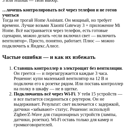
3 или Hubitat — твой выбор.
…хочешь контролировать всё через телефон и не готов
учиться
Тогда не трогай Home Assistant. Он мощный, но требует
времени. Лучше возьми Xiaomi Gateway 3 + приложение Mi
Home. Всё настраивается через телефон, есть готовые
сценарии, можно делать «если включил свет — включить
вентилятор». Просто, понятно, работает. Плюс — можно
подключить к Яндекс.Алисе.
Частые ошибки — и как их избежать
Ставишь контроллер в электрощит без вентиляции
.
Он греется — и перезагружается каждые 3 часа.
Решение: купи маленький вентилятор на 12 В и
подключи его к розетке рядом. Или поставь контроллер
на полку в шкафу — не в щитке.
Подключаешь всё через Wi-Fi
. У тебя 15 устройств —
и все пытается соединиться с роутером. Он не
выдерживает. Результат: свет включается с задержкой,
датчики «забывают» статус. Решение: используй
Zigbee/Z-Wave для стационарных устройств (лампы,
датчики, розетки). Wi-Fi оставь только для камер и
громкоговорителей.