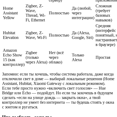
сервер)
приложение
Zigbee, Z-
Сложная
Home
Да (любой,
Wave,
(требует
Assistant
Полностью
через
Thread, Wi-
базовых
Yellow
интеграции)
Fi, Ethernet
навыков)
Средняя
(интерфейс
Hubitat
Zigbee, Z-
Да (Alexa,
Полностью
понятный, 
Elevation
Wave, Wi-Fi
Google, Siri)
настраивае
в браузере)
Amazon
Zigbee
Нет (всё
Echo Show
Только
(только
через
Простая
15 (как
Alexa
через Alexa)
облако)
контроллер)
Запомни: если ты хочешь, чтобы система работала, даже когда
отключили свет в доме — выбирай локальные решения (Home
Assistant, Hubitat, Xiaomi Gateway с локальным режимом).
Если тебе просто нужно «включить свет голосом» — Hue
Bridge или Echo — подойдут. Но если ты захочешь в будущем
сделать «если на улице дождь — закрыть окна», а твой
контроллер не умеет без интернета — ты будешь стоять у окна
с зонтом и ругаться.