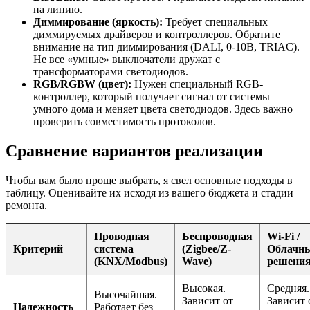
на линию.
Диммирование (яркость):
Требует специальных
диммируемых драйверов и контроллеров. Обратите
внимание на тип диммирования (DALI, 0-10В, TRIAC).
Не все «умные» выключатели дружат с
трансформаторами светодиодов.
RGB/RGBW (цвет):
Нужен специальный RGB-
контроллер, который получает сигнал от системы
умного дома и меняет цвета светодиодов. Здесь важно
проверить совместимость протоколов.
Сравнение вариантов реализации
Чтобы вам было проще выбрать, я свел основные подходы в
таблицу. Оценивайте их исходя из вашего бюджета и стадии
ремонта.
Проводная
Беспроводная
Wi-Fi /
Критерий
система
(Zigbee/Z-
Облачн
(KNX/Modbus)
Wave)
решени
Высокая.
Средняя.
Высочайшая.
Зависит от
Зависит 
Надежность
Работает без