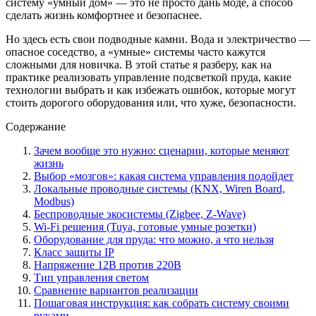
систему «умный дом» — это не просто дань моде, а способ
сделать жизнь комфортнее и безопаснее.
Но здесь есть свои подводные камни. Вода и электричество —
опасное соседство, а «умные» системы часто кажутся
сложными для новичка. В этой статье я разберу, как на
практике реализовать управление подсветкой пруда, какие
технологии выбрать и как избежать ошибок, которые могут
стоить дорогого оборудования или, что хуже, безопасности.
Содержание
Зачем вообще это нужно: сценарии, которые меняют
жизнь
Выбор «мозгов»: какая система управления подойдет
Локальные проводные системы (KNX, Wiren Board,
Modbus)
Беспроводные экосистемы (Zigbee, Z-Wave)
Wi-Fi решения (Tuya, готовые умные розетки)
Оборудование для пруда: что можно, а что нельзя
Класс защиты IP
Напряжение 12В против 220В
Тип управления светом
Сравнение вариантов реализации
Пошаговая инструкция: как собрать систему своими
руками