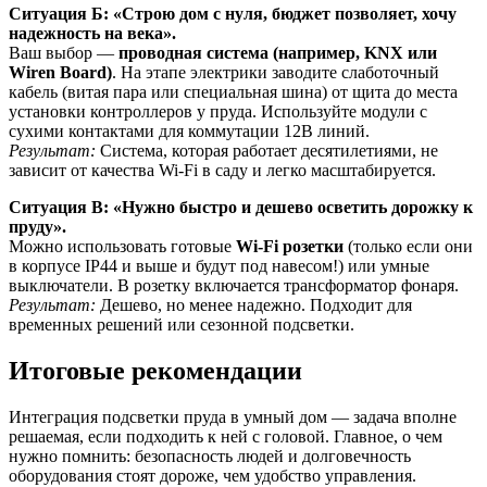
Ситуация Б: «Строю дом с нуля, бюджет позволяет, хочу
надежность на века».
Ваш выбор —
проводная система (например, KNX или
Wiren Board)
. На этапе электрики заводите слаботочный
кабель (витая пара или специальная шина) от щита до места
установки контроллеров у пруда. Используйте модули с
сухими контактами для коммутации 12В линий.
Результат:
Система, которая работает десятилетиями, не
зависит от качества Wi-Fi в саду и легко масштабируется.
Ситуация В: «Нужно быстро и дешево осветить дорожку к
пруду».
Можно использовать готовые
Wi-Fi розетки
(только если они
в корпусе IP44 и выше и будут под навесом!) или умные
выключатели. В розетку включается трансформатор фонаря.
Результат:
Дешево, но менее надежно. Подходит для
временных решений или сезонной подсветки.
Итоговые рекомендации
Интеграция подсветки пруда в умный дом — задача вполне
решаемая, если подходить к ней с головой. Главное, о чем
нужно помнить: безопасность людей и долговечность
оборудования стоят дороже, чем удобство управления.