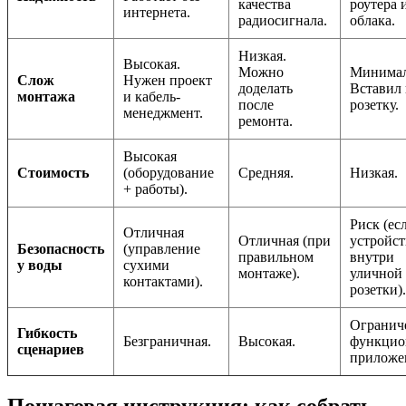
качества
роутера 
интернета.
радиосигнала.
облака.
Низкая.
Высокая.
Можно
Минимал
Слож
Нужен проект
доделать
Вставил 
монтажа
и кабель-
после
розетку.
менеджмент.
ремонта.
Высокая
Стоимость
(оборудование
Средняя.
Низкая.
+ работы).
Риск (ес
Отличная
Отличная (при
устройст
Безопасность
(управление
правильном
внутри
у воды
сухими
монтаже).
уличной
контактами).
розетки).
Огранич
Гибкость
Безграничная.
Высокая.
функцио
сценариев
приложе
Пошаговая инструкция: как собрать