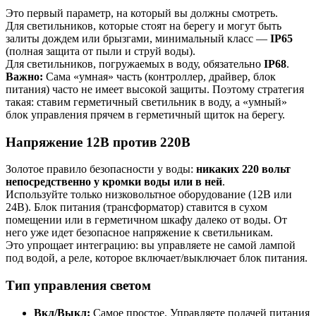
Это первый параметр, на который вы должны смотреть.
Для светильников, которые стоят на берегу и могут быть
залиты дождем или брызгами, минимальный класс —
IP65
(полная защита от пыли и струй воды).
Для светильников, погружаемых в воду, обязательно
IP68
.
Важно:
Сама «умная» часть (контроллер, драйвер, блок
питания) часто не имеет высокой защиты. Поэтому стратегия
такая: ставим герметичный светильник в воду, а «умный»
блок управления прячем в герметичный щиток на берегу.
Напряжение 12В против 220В
Золотое правило безопасности у воды:
никаких 220 вольт
непосредственно у кромки воды или в ней
.
Используйте только низковольтное оборудование (12В или
24В). Блок питания (трансформатор) ставится в сухом
помещении или в герметичном шкафу далеко от воды. От
него уже идет безопасное напряжение к светильникам.
Это упрощает интеграцию: вы управляете не самой лампой
под водой, а реле, которое включает/выключает блок питания.
Тип управления светом
Вкл/Выкл:
Самое простое. Управляете подачей питания