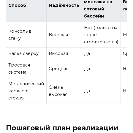
монтажа на
Виз
Способ
Надёжность
готовый
лёг
бассейн
Нет (только на
Консоль в
Высокая
этапе
Мак
стену
строительства)
Балка сверху
Высокая
Да
Сре
Тросовая
Средняя
Да
Выс
система
Металлический
Очень
каркас +
Да
Низ
высокая
стекло
Пошаговый план реализации