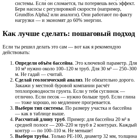
системы. Если он сломается, ты потеряешь весь эффект.
Бери насосы с регулировкой скорости (например,
Grundfos Alpha2 или аналоги). Они работают по факту
нагрузки — и экономят до 60% энергии.
Как лучше сделать: пошаговый подход
Если ты решил делать это сам — вот как я рекомендую
действовать:
Определи объём бассейна
. Это ключевой параметр. Для
10 м³ нужно около 100–120 м труб. Для 30 м³ — 250–300
м. Не гадай — считай.
Сделай геологический анализ
. Не обязательно дорого.
Закажи у местной буровой компании расчёт
теплопроводности грунта. Если у тебя суглинок —
отлично. Если песок — нужно больше труб. Если глина
— тоже хорошо, но медленнее прогревается.
Выбери тип системы
. По размеру участка и бассейна
— как в таблице выше.
Рассчитай длину труб
. Пример: для бассейна 20 м³ в
средней полосе — 200–220 м труб в 2 контурах. Каждый
контур — по 100–110 м. Не меньше!
Выбери трубы
. Только PE-100, диаметр 32 мм, толщина