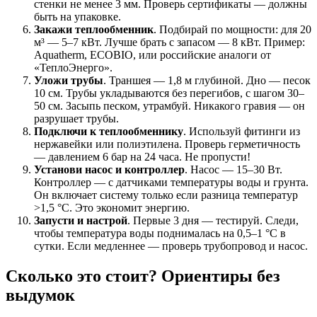
стенки не менее 3 мм. Проверь сертификаты — должны
быть на упаковке.
Закажи теплообменник
. Подбирай по мощности: для 20
м³ — 5–7 кВт. Лучше брать с запасом — 8 кВт. Пример:
Aquatherm, ECOBIO, или российские аналоги от
«ТеплоЭнерго».
Уложи трубы
. Траншея — 1,8 м глубиной. Дно — песок
10 см. Трубы укладываются без перегибов, с шагом 30–
50 см. Засыпь песком, утрамбуй. Никакого гравия — он
разрушает трубы.
Подключи к теплообменнику
. Используй фитинги из
нержавейки или полиэтилена. Проверь герметичность
— давлением 6 бар на 24 часа. Не пропусти!
Установи насос и контроллер
. Насос — 15–30 Вт.
Контроллер — с датчиками температуры воды и грунта.
Он включает систему только если разница температур
>1,5 °C. Это экономит энергию.
Запусти и настрой
. Первые 3 дня — тестируй. Следи,
чтобы температура воды поднималась на 0,5–1 °C в
сутки. Если медленнее — проверь трубопровод и насос.
Сколько это стоит? Ориентиры без
выдумок