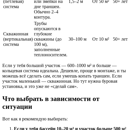
(петлевая)
или змейки на
1,5–2 м
От 50 м²
50+ лет
система
дне траншеи.
Обычно 2–4
контура.
Трубы
опускаются в
Скважинная
глубокие
(вертикальная)
скважины (до
30–100 м
От 10 м²
50+ лет
система
100 м),
заполненные
теплоносителем.
Если у тебя большой участок — 600–1000 м² и больше —
кольцевая система идеальна. Дешевле, проще в монтаже, и ты
можешь всё сделать сам, если умеешь копать траншеи. Если
участок маленький — скважинная. Но тут нужна буровая
установка, и это уже не «сделай сам».
Что выбрать в зависимости от
ситуации
Вот как я рекомендую выбирать:
Если у тебя бассейн 10–20 м³ и участок больше 500 м²