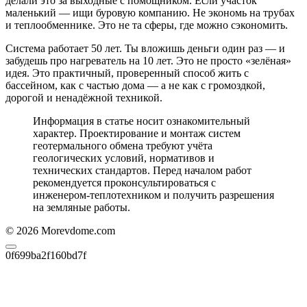
делали это за выходные с помощником. Если участок
маленький — ищи буровую компанию. Не экономь на трубах
и теплообменнике. Это не та сферы, где можно сэкономить.
Система работает 50 лет. Ты вложишь деньги один раз — и
забудешь про нагреватель на 10 лет. Это не просто «зелёная»
идея. Это практичный, проверенный способ жить с
бассейном, как с частью дома — а не как с громоздкой,
дорогой и ненадёжной техникой.
Информация в статье носит ознакомительный
характер. Проектирование и монтаж систем
геотермального обмена требуют учёта
геологических условий, нормативов и
технических стандартов. Перед началом работ
рекомендуется проконсультироваться с
инженером-теплотехником и получить разрешения
на земляные работы.
© 2026 Morevdome.com
0f699ba2f160bd7f