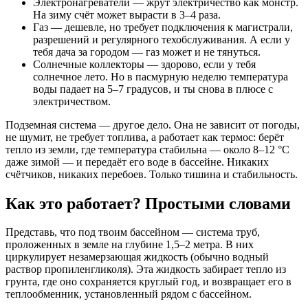
Электронагреватели — жрут электричество как монстр.
На зиму счёт может вырасти в 3–4 раза.
Газ — дешевле, но требует подключения к магистрали,
разрешений и регулярного техобслуживания. А если у
тебя дача за городом — газ может и не тянуться.
Солнечные коллекторы — здорово, если у тебя
солнечное лето. Но в пасмурную неделю температура
воды падает на 5–7 градусов, и ты снова в плюсе с
электричеством.
Подземная система — другое дело. Она не зависит от погоды,
не шумит, не требует топлива, а работает как термос: берёт
тепло из земли, где температура стабильна — около 8–12 °C
даже зимой — и передаёт его воде в бассейне. Никаких
счётчиков, никаких перебоев. Только тишина и стабильность.
Как это работает? Простыми словами
Представь, что под твоим бассейном — система труб,
проложенных в земле на глубине 1,5–2 метра. В них
циркулирует незамерзающая жидкость (обычно водный
раствор пропиленгликоля). Эта жидкость забирает тепло из
грунта, где оно сохраняется круглый год, и возвращает его в
теплообменник, установленный рядом с бассейном.