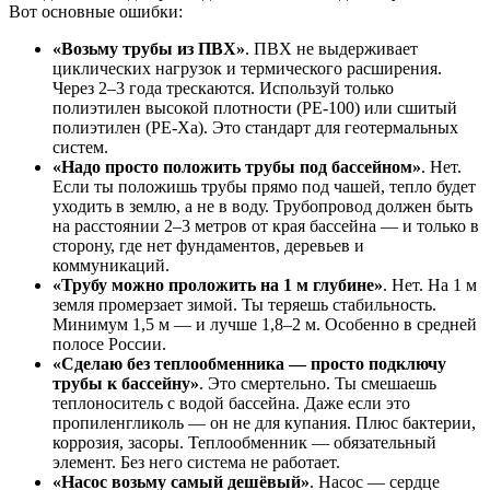
Вот основные ошибки:
«Возьму трубы из ПВХ»
. ПВХ не выдерживает
циклических нагрузок и термического расширения.
Через 2–3 года трескаются. Используй только
полиэтилен высокой плотности (PE-100) или сшитый
полиэтилен (PE-Xa). Это стандарт для геотермальных
систем.
«Надо просто положить трубы под бассейном»
. Нет.
Если ты положишь трубы прямо под чашей, тепло будет
уходить в землю, а не в воду. Трубопровод должен быть
на расстоянии 2–3 метров от края бассейна — и только в
сторону, где нет фундаментов, деревьев и
коммуникаций.
«Трубу можно проложить на 1 м глубине»
. Нет. На 1 м
земля промерзает зимой. Ты теряешь стабильность.
Минимум 1,5 м — и лучше 1,8–2 м. Особенно в средней
полосе России.
«Сделаю без теплообменника — просто подключу
трубы к бассейну»
. Это смертельно. Ты смешаешь
теплоноситель с водой бассейна. Даже если это
пропиленгликоль — он не для купания. Плюс бактерии,
коррозия, засоры. Теплообменник — обязательный
элемент. Без него система не работает.
«Насос возьму самый дешёвый»
. Насос — сердце