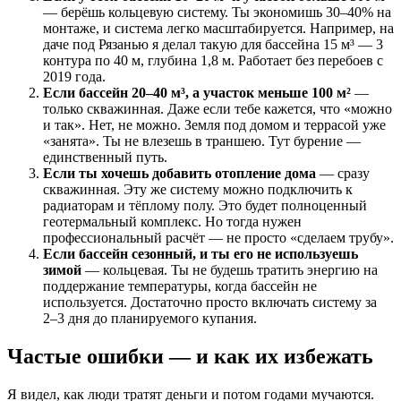
— берёшь кольцевую систему. Ты экономишь 30–40% на
монтаже, и система легко масштабируется. Например, на
даче под Рязанью я делал такую для бассейна 15 м³ — 3
контура по 40 м, глубина 1,8 м. Работает без перебоев с
2019 года.
Если бассейн 20–40 м³, а участок меньше 100 м²
—
только скважинная. Даже если тебе кажется, что «можно
и так». Нет, не можно. Земля под домом и террасой уже
«занята». Ты не влезешь в траншею. Тут бурение —
единственный путь.
Если ты хочешь добавить отопление дома
— сразу
скважинная. Эту же систему можно подключить к
радиаторам и тёплому полу. Это будет полноценный
геотермальный комплекс. Но тогда нужен
профессиональный расчёт — не просто «сделаем трубу».
Если бассейн сезонный, и ты его не используешь
зимой
— кольцевая. Ты не будешь тратить энергию на
поддержание температуры, когда бассейн не
используется. Достаточно просто включать систему за
2–3 дня до планируемого купания.
Частые ошибки — и как их избежать
Я видел, как люди тратят деньги и потом годами мучаются.