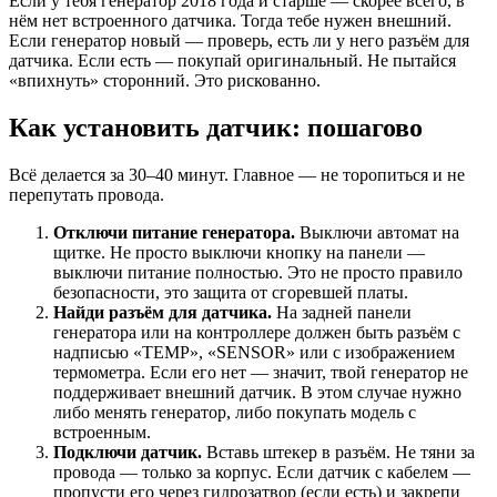
Если у тебя генератор 2018 года и старше — скорее всего, в
нём нет встроенного датчика. Тогда тебе нужен внешний.
Если генератор новый — проверь, есть ли у него разъём для
датчика. Если есть — покупай оригинальный. Не пытайся
«впихнуть» сторонний. Это рискованно.
Как установить датчик: пошагово
Всё делается за 30–40 минут. Главное — не торопиться и не
перепутать провода.
Отключи питание генератора.
Выключи автомат на
щитке. Не просто выключи кнопку на панели —
выключи питание полностью. Это не просто правило
безопасности, это защита от сгоревшей платы.
Найди разъём для датчика.
На задней панели
генератора или на контроллере должен быть разъём с
надписью «TEMP», «SENSOR» или с изображением
термометра. Если его нет — значит, твой генератор не
поддерживает внешний датчик. В этом случае нужно
либо менять генератор, либо покупать модель с
встроенным.
Подключи датчик.
Вставь штекер в разъём. Не тяни за
провода — только за корпус. Если датчик с кабелем —
пропусти его через гидрозатвор (если есть) и закрепи