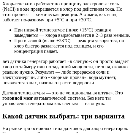
Хлор-генератор работает по принципу электролиза: соль
(NaCl) в воде превращается в хлор под действием тока. Но
этот процесс — химическая реакция. А химия, как и ты,
работает по-разному при +5°C и при +30°C.
При низкой температуре (ниже +15°C) реакция
замедляется — хлора вырабатывается в 2–3 раза меньше.
При высокой (выше +28°C) — реакция ускоряется, но
хлор быстро разлагается под солнцем, и его
концентрация падает.
Без датчика генератор работает «в слепую»: он просто выдаёт
хлор по таймеру или по заданной мощности, не зная, сколько
реально нужно. Результат — либо перерасход соли и
электроэнергии, либо «хлорный провал»: вода мутнеет,
появляется запах, начинают расти водоросли.
Датчик температуры — это не «опциональная штука». Это
головной мозг
автоматической системы. Без него ты
управляешь генератором как слепым — на ощупь.
Какой датчик выбрать: три варианта
На рынке три основных типа датчиков для хлор-генераторов.