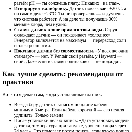
разъём pH — ты сожжёшь плату. Никаких «на глаз».
Игнорируют калибровку.
Датчик показывает +20°C, а
на самом деле +23°C. Ты не проверяешь — и думаешь,
что система работает. А на деле ты получаешь 30%
меньше хлора, чем нужно.
Ставят датчик в зоне прямого тока воды.
Струя
охлаждает датчик — он показывает «холоднее».
Генератор включается на максимум — перерасход соли
и электроэнергии.
Покупают датчик без совместимости.
«У всех же один
стандарт» — нет. У Pentair свой разъём, у Hayward —
свой. Даже если выглядят одинаково — не подходят.
Как лучше сделать: рекомендации от
практика
Вот что я делаю сам, когда устанавливаю датчик:
Всегда беру датчик с запасом по длине кабеля —
минимум 3 метра. Если кабель короткий — его нельзя
удлинять. Только замена.
После установки делаю запись: «Дата установки, модель
датчика, температура при запуске, уровень хлора через
24 часа». Это помогает потом понять, если что-то пошло