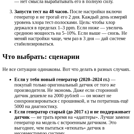
— нет смысла вырабатывать его в полную силу.
Запусти тест на 48 часов.
После настройки включи
генератор и не трогай его 2 дня. Каждый день измеряй
уровень хлора тест-полосками. Цель: чтобы хлор
держался в пределах 1–3 ppm. Если ниже — увеличь
среднюю мощность на 5–10%. Если выше — снизь. Не
меняй настройки чаще, чем раз в 3 дня — дай системе
стабилизироваться.
Что выбрать: сценарии
Не все ситуации одинаковы. Вот что делать в разных случаях.
Если у тебя новый генератор (2020–2024 гг.)
—
покупай только оригинальный датчик от того же
производителя. Не экономь. Даже если сторонний
датчик дешевле на 2000 рублей — он может не
синхронизироваться с прошивкой, и ты потратишь ещё
5000 на диагностику.
Если генератор старый (до 2017 г.) и не поддерживает
датчик
— не трать время на «адаптеры». Лучше замени
генератор на модель с встроенным датчиком. Это
выгоднее, чем пытаться «втюхать» датчик в
несовместимую систему.