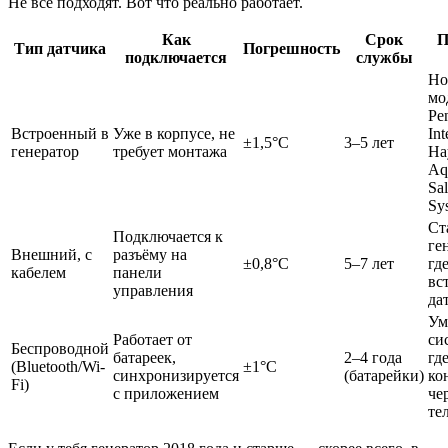
Не все подходят. Вот что реально работает.
Как
Срок
П
Тип датчика
Погрешность
подключается
службы
Но
мо
Pen
Встроенный в
Уже в корпусе, не
Int
±1,5°C
3–5 лет
генератор
требует монтажа
Ha
Aq
Sal
Sy
Ст
Подключается к
ге
Внешний, с
разъёму на
±0,8°C
5–7 лет
гд
кабелем
панели
вс
управления
да
Ум
Работает от
си
Беспроводной
батареек,
2–4 года
гд
(Bluetooth/Wi-
±1°C
синхронизируется
(батарейки)
ко
Fi)
с приложением
че
те