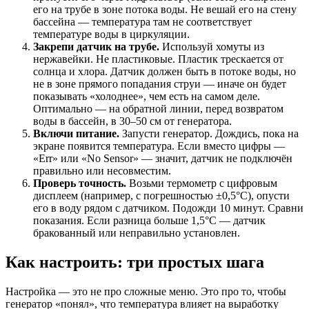
его на трубе в зоне потока воды. Не вешай его на стену
бассейна — температура там не соответствует
температуре воды в циркуляции.
Закрепи датчик на трубе.
Используй хомуты из
нержавейки. Не пластиковые. Пластик трескается от
солнца и хлора. Датчик должен быть в потоке воды, но
не в зоне прямого попадания струи — иначе он будет
показывать «холоднее», чем есть на самом деле.
Оптимально — на обратной линии, перед возвратом
воды в бассейн, в 30–50 см от генератора.
Включи питание.
Запусти генератор. Дождись, пока на
экране появится температура. Если вместо цифры —
«Err» или «No Sensor» — значит, датчик не подключён
правильно или несовместим.
Проверь точность.
Возьми термометр с цифровым
дисплеем (например, с погрешностью ±0,5°C), опусти
его в воду рядом с датчиком. Подожди 10 минут. Сравни
показания. Если разница больше 1,5°C — датчик
бракованный или неправильно установлен.
Как настроить: три простых шага
Настройка — это не про сложные меню. Это про то, чтобы
генератор «понял», что температура влияет на выработку