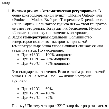
хлора.
Включи режим «Автоматическая регулировка».
В
меню контроллера найди пункт «Chlorine Output» или
«Production Mode». Выбери «Temperature Dependent» или
«Auto Adjust». Если такого пункта нет — твой генератор
не умеет это делать. Тогда датчик бесполезен. Нужно
обновить прошивку или заменить контроллер.
Задай температурный диапазон.
Большинство
генераторов позволяют настроить, при какой
температуре выработка хлора начинает снижаться или
увеличиваться. По умолчанию:
При +18°C — 100% мощности
При +10°C — 50% мощности
При +30°C — 75% мощности
Это стандартные значения. Если в твоём регионе зимой
бывает +5°C, а летом +35°C — лучше настроить
вручную:
При +12°C — 60%
При +25°C — 100%
При +32°C — 85%
Почему? Потому что при +32°C хлор быстро разлагается