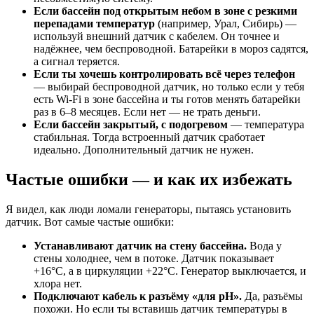
Если бассейн под открытым небом в зоне с резкими
перепадами температур
(например, Урал, Сибирь) —
используй внешний датчик с кабелем. Он точнее и
надёжнее, чем беспроводной. Батарейки в мороз садятся,
а сигнал теряется.
Если ты хочешь контролировать всё через телефон
— выбирай беспроводной датчик, но только если у тебя
есть Wi-Fi в зоне бассейна и ты готов менять батарейки
раз в 6–8 месяцев. Если нет — не трать деньги.
Если бассейн закрытый, с подогревом
— температура
стабильная. Тогда встроенный датчик сработает
идеально. Дополнительный датчик не нужен.
Частые ошибки — и как их избежать
Я видел, как люди ломали генераторы, пытаясь установить
датчик. Вот самые частые ошибки:
Устанавливают датчик на стену бассейна.
Вода у
стены холоднее, чем в потоке. Датчик показывает
+16°C, а в циркуляции +22°C. Генератор выключается, и
хлора нет.
Подключают кабель к разъёму «для pH».
Да, разъёмы
похожи. Но если ты вставишь датчик температуры в