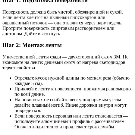
Шаг 1: Подготовка поверхности
Поверхность должна быть чистой, обезжиренной и сухой.
Если лента клеится на пыльный гипсокартон или
окрашенный потолок — она отвалится через пару недель.
Протрите поверхность спиртовым растворителем или
ацетоном. Дайте высохнуть.
Шаг 2: Монтаж ленты
У качественной ленты сзади — двухсторонний скотч 3M. Не
экономьте на ленте: дешёвый скотч от нагрева светодиодов
теряет свойства.
Отрежьте кусок нужной длины по меткам реза (обычно
каждые 5 см).
Приклейте ленту к поверхности, прижимая равномерно
по всей длине.
На поворотах не сгибайте ленту под прямым углом —
делайте плавный изгиб. Иначе дорожки внутри могут
повредиться.
Если поверхность неровная или лента отклеивается —
используйте алюминиевый профиль с рассеивателем.
Он же отводит тепло и продлевает срок службы.