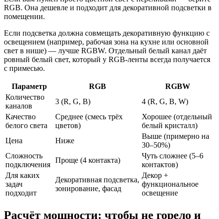
RGB. Она дешевле и подходит для декоративной подсветки в
помещении.
Если подсветка должна совмещать декоративную функцию с
освещением (например, рабочая зона на кухне или основной
свет в нише) — лучше RGBW. Отдельный белый канал даёт
ровный белый свет, который у RGB-ленты всегда получается
с примесью.
Параметр
RGB
RGBW
Количество
3 (R, G, B)
4 (R, G, B, W)
каналов
Качество
Среднее (смесь трёх
Хорошее (отдельный
белого света
цветов)
белый кристалл)
Выше (примерно на
Цена
Ниже
30–50%)
Сложность
Чуть сложнее (5–6
Проще (4 контакта)
подключения
контактов)
Для каких
Декор +
Декоративная подсветка,
задач
функциональное
зонирование, фасад
подходит
освещение
Расчёт мощности: чтобы не горело и