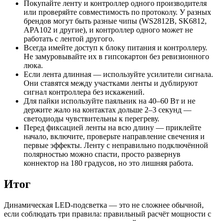
Покупайте ленту и контроллер одного производителя
или проверяйте совместимость по протоколу. У разных
брендов могут быть разные чипы (WS2812B, SK6812,
APA102 и другие), и контроллер одного может не
работать с лентой другого.
Всегда имейте доступ к блоку питания и контроллеру.
Не замуровывайте их в гипсокартон без ревизионного
люка.
Если лента длинная — используйте усилители сигнала.
Они ставятся между участками ленты и дублируют
сигнал контроллера без искажений.
Для пайки используйте паяльник на 40–60 Вт и не
держите жало на контактах дольше 2–3 секунд —
светодиоды чувствительны к перегреву.
Перед фиксацией ленты на всю длину — приклейте
начало, включите, проверьте направление свечения и
первые эффекты. Ленту с неправильно подключённой
полярностью можно спасти, просто развернув
коннектор на 180 градусов, но это лишняя работа.
Итог
Динамическая LED-подсветка — это не сложнее обычной,
если соблюдать три правила: правильный расчёт мощности с