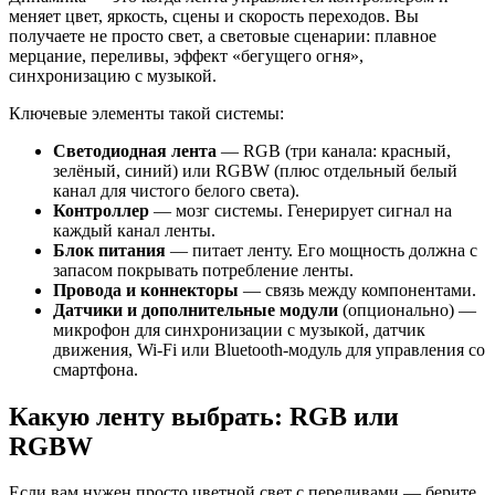
меняет цвет, яркость, сцены и скорость переходов. Вы
получаете не просто свет, а световые сценарии: плавное
мерцание, переливы, эффект «бегущего огня»,
синхронизацию с музыкой.
Ключевые элементы такой системы:
Светодиодная лента
— RGB (три канала: красный,
зелёный, синий) или RGBW (плюс отдельный белый
канал для чистого белого света).
Контроллер
— мозг системы. Генерирует сигнал на
каждый канал ленты.
Блок питания
— питает ленту. Его мощность должна с
запасом покрывать потребление ленты.
Провода и коннекторы
— связь между компонентами.
Датчики и дополнительные модули
(опционально) —
микрофон для синхронизации с музыкой, датчик
движения, Wi-Fi или Bluetooth-модуль для управления со
смартфона.
Какую ленту выбрать: RGB или
RGBW
Если вам нужен просто цветной свет с переливами — берите