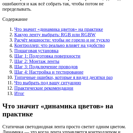
ошибаются и как всё собрать так, чтобы потом не
переделывать.
Содержание
Что значит «динамика цветов» на практике
Какую ленту выбрать: RGB или RGBW
Расчёт мощности: чтобы не горело и не тускло
Контроллер: что реально влияет на удобство
Пошаговая установка
Шаг 1: Подготовка поверхности
Шаг 2: Монтаж ленты
Шаг 3: Подключение проводов
Шаг 4: Настройка и тестирование
Типичные ошибки, которые я видел десятки раз
Что выбрать под вашу ситуацию
Практические рекомендации
Итог
Что значит «динамика цветов» на
практике
Статичная светодиодная лента просто светит одним цветом.
Динамика — это когда лента управляется контроллером и