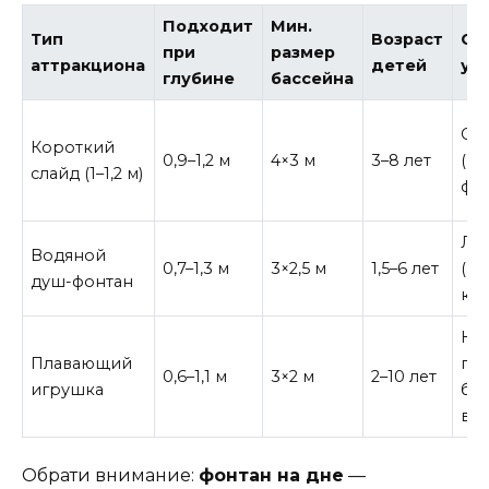
Подходит
Мин.
Тип
Возраст
Сл
при
размер
аттракциона
детей
ус
глубине
бассейна
Ср
Короткий
0,9–1,2 м
4×3 м
3–8 лет
(н
слайд (1–1,2 м)
фу
Лё
Водяной
0,7–1,3 м
3×2,5 м
1,5–6 лет
(п
душ-фонтан
к ф
Не
Плавающий
пр
0,6–1,1 м
3×2 м
2–10 лет
игрушка
бро
во
Обрати внимание:
фонтан на дне
—