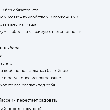
 и без обязательств
ромисс между удобством и вложениями
овая жёсткая чаша
ум свободы и максимум ответственности
ри выборе
ию
а лето
 ли вообще пользоваться бассейном
ок и регулярное использование
хотите всё сделать под себя
бассейн перестаёт радовать
вий перед покупкой