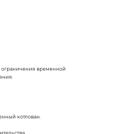
ся ограничения временной
ения.
енный котлован.
ительства.