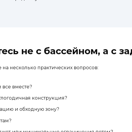
сь не с бассейном, а с з
 на несколько практических вопросов:
и все вместе?
глогодичная конструкция?
рацию и обходную зону?
отам?
юджет или минимальные ограничения потом?