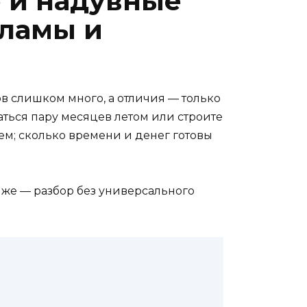
 и надувные
кламы и
ов слишком много, а отличия — только
паться пару месяцев летом или строите
ием; сколько времени и денег готовы
иже — разбор без универсального