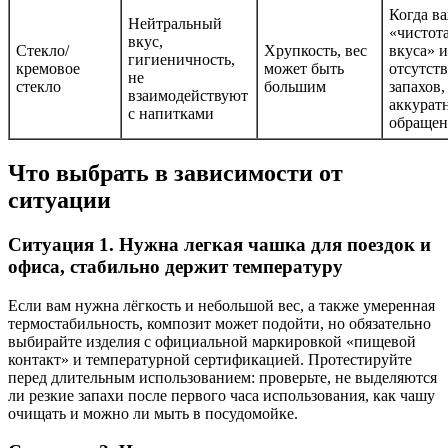
Когда в
Нейтральный
«чистот
вкус,
Стекло/
Хрупкость, вес
вкуса» и
гигиеничность,
кремовое
может быть
отсутст
не
стекло
большим
запахов,
взаимодействуют
аккурат
с напитками
обраще
Что выбрать в зависимости от
ситуации
Ситуация 1. Нужна легкая чашка для поездок и
офиса, стабильно держит температуру
Если вам нужна лёгкость и небольшой вес, а также умеренная
термостабильность, композит может подойти, но обязательно
выбирайте изделия с официальной маркировкой «пищевой
контакт» и температурной сертификацией. Протестируйте
перед длительным использованием: проверьте, не выделяются
ли резкие запахи после первого часа использования, как чашу
очищать и можно ли мыть в посудомойке.