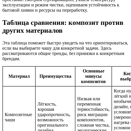
эксплуатации и режим чистки, оцениваем устойчивость к
бытовой химии и ресурсы на переработку.
Таблица сравнения: композит против
других материалов
Эта таблица поможет быстро увидеть на что ориентироваться,
если вы выбираете чашу для конкретной задачи. Здесь
рассматриваются общие тренды, без привязки к конкретным
брендам.
Основные
Ког
Материал
Преимущества
минусы
выбр
композитов
Когда н
лёгкий 
Низкая или
необыч
Лёгкость,
переменная
дизайн, 
хорошая
термостойкость,
условия
Композитные
ударопрочность,
риск миграции
умеренн
чаши
возможность
компонентов,
нагрева
оригинального
сложная чистка,
условии
дизайна
экологические