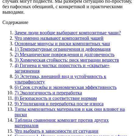
случаях могут подвести. Мы разберём ситуацию по-простому,
без пафосных обещаний, с конкретикой и практическими
выводами.
Содержание
Зачем люди вообще выбирают композитные чаши?
Что именно называют композитной чашей
Основные минусы и риски композитных чаш
1) Температурные ограничения и деформация
2) Механические повреждения и долговечность
3) Химическая стойкость: риск миграции веществ
4) Гигиена и чистка: пористость и «скрытые»
загрязнения
5) Эстетика, внешний вид и устойчивость к
ультрафиолету
6) Срок службы и экономическая эффективность
7) Экологичность и переработка
8) Безопасность и соответствие нормам
9) Утилизация и переработка после износа
Типы композитных материалов и как они влияют на
риски
Таблица сравнения: композит против других
материалов
Что выбрать в зависимости от ситуации