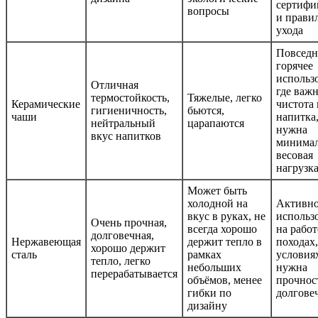
сертифи
вопросы
и прави
ухода
Повседн
горячее
использ
Отличная
где важ
термостойкость,
Тяжелые, легко
Керамические
чистота 
гигиеничность,
бьются,
чаши
напитка,
нейтральный
царапаются
нужна
вкус напитков
минимал
весовая
нагрузк
Может быть
холодной на
Активн
вкус в руках, не
использ
Очень прочная,
всегда хорошо
на работ
долговечная,
Нержавеющая
держит тепло в
походах,
хорошо держит
сталь
рамках
условиях
тепло, легко
небольших
нужна
перерабатывается
объёмов, менее
прочнос
гибки по
долгове
дизайну