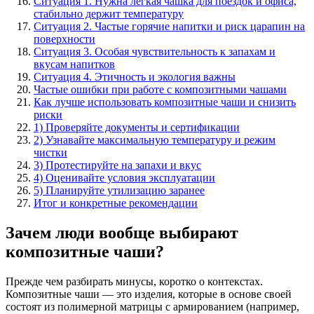
Ситуация 1. Нужна легкая чашка для поездок и офиса,
стабильно держит температуру
Ситуация 2. Частые горячие напитки и риск царапин на
поверхности
Ситуация 3. Особая чувствительность к запахам и
вкусам напитков
Ситуация 4. Этичность и экология важны
Частые ошибки при работе с композитными чашами
Как лучше использовать композитные чаши и снизить
риски
1) Проверяйте документы и сертификации
2) Узнавайте максимальную температуру и режим
чистки
3) Протестируйте на запахи и вкус
4) Оценивайте условия эксплуатации
5) Планируйте утилизацию заранее
Итог и конкретные рекомендации
Зачем люди вообще выбирают
композитные чаши?
Прежде чем разбирать минусы, коротко о контекстах.
Композитные чаши — это изделия, которые в основе своей
состоят из полимерной матрицы с армированием (например,