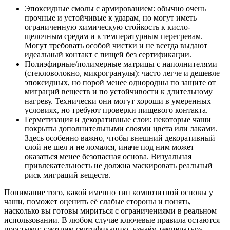
Эпоксидные смолы с армированием: обычно очень
прочные и устойчивые к ударам, но могут иметь
ограниченную химическую стойкость к кисло-
щелочным средам и к температурным перегревам.
Могут требовать особой чистки и не всегда выдают
идеальный контакт с пищей без сертификации.
Полиэфирные/полимерные матрицы с наполнителями
(стекловолокно, микрогранулы): часто легче и дешевле
эпоксидных, но порой менее однородны по защите от
миграций веществ и по устойчивости к длительному
нагреву. Технически они могут хороши в умеренных
условиях, но требуют проверки пищевого контакта.
Герметизация и декоративные слои: некоторые чаши
покрыты дополнительными слоями цвета или лаками.
Здесь особенно важно, чтобы внешний декоративный
слой не шел и не ломался, иначе под ним может
оказаться менее безопасная основа. Визуальная
привлекательность не должна маскировать реальный
риск миграций веществ.
Понимание того, какой именно тип композитной основы у
чаши, поможет оценить её слабые стороны и понять,
насколько вы готовы мириться с ограничениями в реальном
использовании. В любом случае ключевые правила остаются
простыми: смотрим сертификацию, узнаём температуру