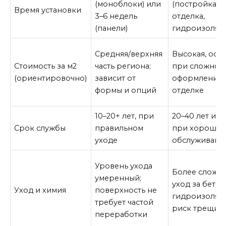
(моноблоки) или
(постройка ч
Время установки
3–6 недель
отделка,
(панели)
гидроизоляц
Средняя/верхняя
Высокая, осо
Стоимость за м2
часть региона;
при сложном
(ориентировочно)
зависит от
оформлении 
формы и опций
отделке
10–20+ лет, при
20–40 лет и 
Срок службы
правильном
при хороше
уходе
обслуживани
Уровень ухода
Более сложн
умеренный;
уход за бето
Уход и химия
поверхность не
гидроизоляц
требует частой
риск трещин
переработки