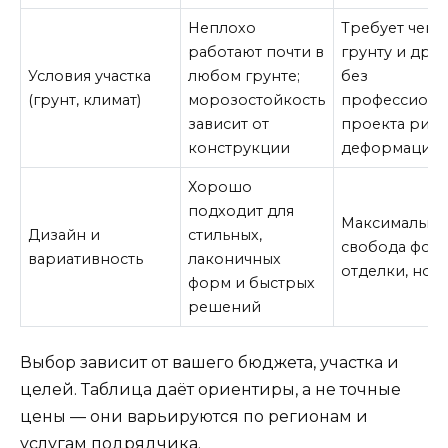
Неплохо
Требует чек-
работают почти в
грунту и дре
Условия участка
любом грунте;
без
(грунт, климат)
морозостойкость
профессиона
зависит от
проекта риск
конструкции
деформаций
Хорошо
подходит для
Максимальна
Дизайн и
стильных,
свобода фор
вариативность
лаконичных
отделки, но 
форм и быстрых
решений
Выбор зависит от вашего бюджета, участка и
целей. Таблица даёт ориентиры, а не точные
цены — они варьируются по регионам и
услугам подрядчика.