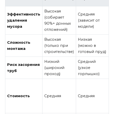
(
Высокая
Эффективность
Средняя
В
(собирает
удаления
(зависит от
п
90%+ донных
мусора
модели)
у
отложений)
Высокая
Низкая
В
Сложность
(только при
(можно в
(
монтажа
строительстве)
готовый пруд)
ф
Низкий
Средний
Н
Риск засорения
(широкий
(узкое
(
труб
проход)
горлышко)
п
Н
(
Стоимость
Средняя
Средняя
о
в
з