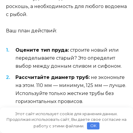
роскошь, а необходимость для любого водоема
с рыбой.
Ваш план действий:
Оцените тип пруда:
строите новый или
переделываете старый? Это определит
выбор между донным сливом и сифоном.
Рассчитайте диаметр труб:
не экономьте
на этом. 110 мм — минимум, 125 мм — лучше.
Используйте только жесткие трубы без
горизонтальных провисов.
Подготовьте каркас:
если строите,
Этот сайт использует cookie для хранения данных.
Продолжая использовать сайт, Вы даете свое согласие на
сделайте уклон дна к одной точке или
работу с этими файлами.
OK
нескольким точкам.