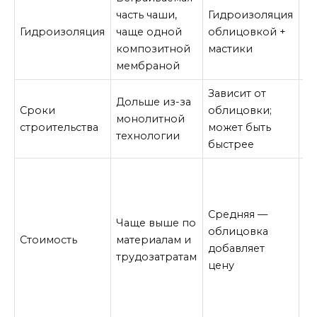
М
часть чаши,
Гидроизоляция
ст
Гидроизоляция
чаще одной
облицовкой +
п
композитной
мастики
в
мембраной
Зависит от
С
Дольше из-за
Сроки
облицовки;
ср
монолитной
строительства
может быть
от
технологии
быстрее
ф
М
д
м
Средняя —
Чаще выше по
на
облицовка
Стоимость
материалам и
за
добавляет
трудозатратам
д
цену
сч
о
с