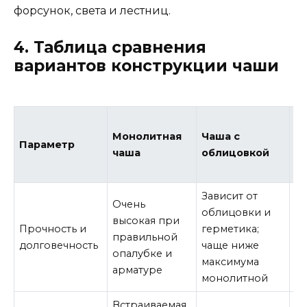
форсунок, света и лестниц.
4. Таблица сравнения
вариантов конструкции чаши
С
Монолитная
Чаша с
б
Параметр
чаша
облицовкой
ч
(
Зависит от
Х
Очень
облицовки и
пр
высокая при
Прочность и
герметика;
тр
правильной
долговечность
чаще ниже
ка
опалубке и
максимума
ст
арматуре
монолитной
м
Встраиваемая